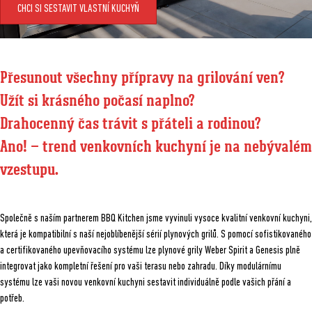
CHCI SI SESTAVIT VLASTNÍ KUCHYŇ
Přesunout všechny přípravy na grilování ven?
Užít si krásného počasí naplno?
Drahocenný čas trávit s přáteli a rodinou?
Ano! – trend venkovních kuchyní je na nebývalém
vzestupu.
Společně s naším partnerem BBQ Kitchen jsme vyvinuli vysoce kvalitní venkovní kuchyni,
která je kompatibilní s naší nejoblíbenější sérií plynových grilů.
S pomocí sofistikovaného
a certifikovaného upevňovacího systému lze plynové grily Weber Spirit a Genesis plně
integrovat jako kompletní řešení pro vaši terasu nebo zahradu. Díky modulárnímu
systému lze vaši novou venkovní kuchyni sestavit individuálně podle vašich přání a
potřeb.