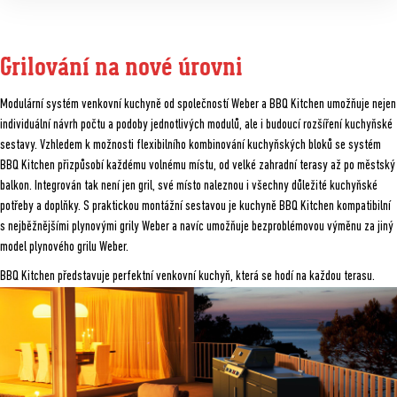
Grilování na nové úrovni
Modulární systém venkovní kuchyně od společností Weber a BBQ Kitchen umožňuje nejen
individuální návrh počtu a podoby jednotlivých modulů, ale i budoucí rozšíření kuchyňské
sestavy. Vzhledem k možnosti flexibilního kombinování kuchyňských bloků se systém
BBQ Kitchen přizpůsobí každému volnému místu, od velké zahradní terasy až po městský
balkon. Integrován tak není jen gril, své místo naleznou i všechny důležité kuchyňské
potřeby a doplňky. S praktickou montážní sestavou je kuchyně BBQ Kitchen kompatibilní
s nejběžnějšími plynovými grily Weber a navíc umožňuje bezproblémovou výměnu za jiný
model plynového grilu Weber.
BBQ Kitchen představuje perfektní venkovní kuchyň, která se hodí na každou terasu.