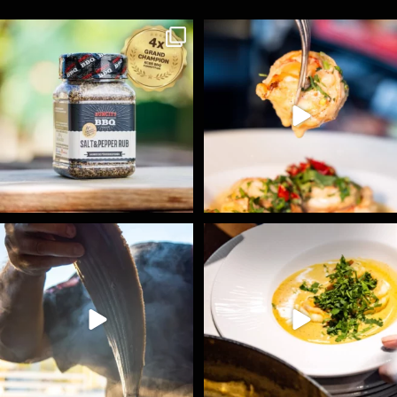
Koření Suncity – autentická BBQ chuť u vás doma!
...
Spoustu podobných triků, které vám usnadní nejenom
...
1
0
9
0
Ryba na grilu je opravdu rychlá, a stejně tak
...
Všechny fámozní recepty, které znáte z našich
...
12
0
8
0