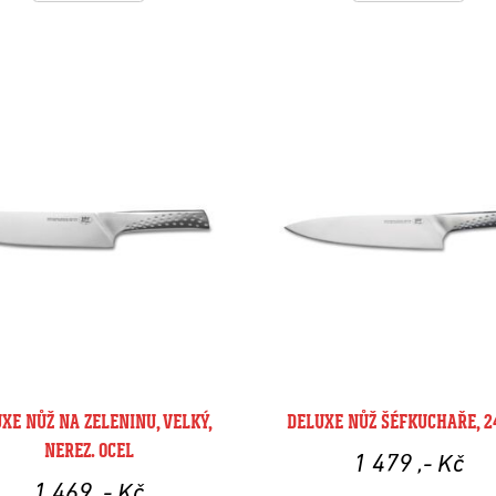
XE NŮŽ NA ZELENINU, VELKÝ,
DELUXE NŮŽ ŠÉFKUCHAŘE, 2
NEREZ. OCEL
1 479
,- Kč
1 469
,- Kč