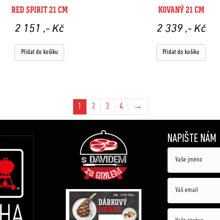
RED SPIRIT 21 CM
KOVANÝ 21 CM
2 151
,- Kč
2 339
,- Kč
Přidat do košíku
Přidat do košíku
1
2
3
4
→
NAPIŠTE NÁM