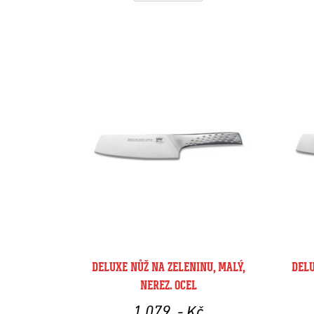
DELUXE NŮŽ NA ZELENINU, MALÝ,
DELU
NEREZ. OCEL
1 079
,- Kč