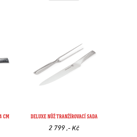
4 CM
DELUXE NŮŽ TRANŽÍROVACÍ SADA
2 799
,- Kč