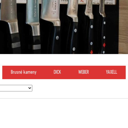
Brusné kameny
DICK
WEBER
YAXELL