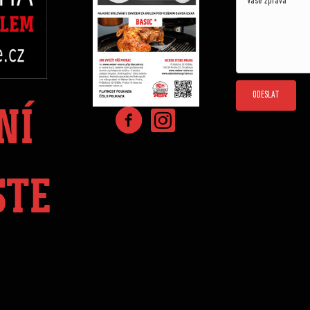
ODESLAT
NÍ
STE