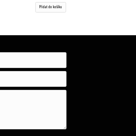
Ho
Přidat do košíku
dn
oc
ení
z 5