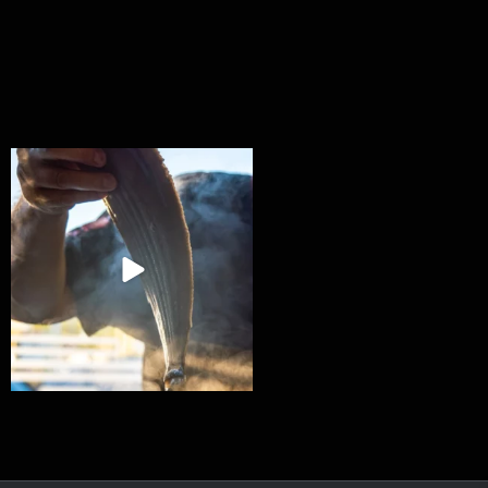
Ryba na grilu je opravdu rychlá, a stejně tak
...
12
0