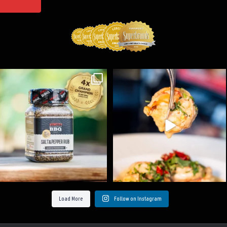
Koření Suncity – autentická BBQ chuť u vás doma!
...
Spoustu podobných triků, které vám usnadní nejenom
...
1
0
9
0
Load More
Follow on Instagram