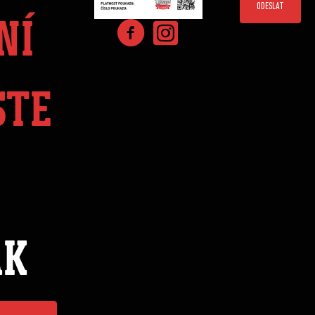
ODESLAT
NÍ
STE
ÁK