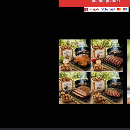
Obchodní podmínky
Udící špalíky - BORN TO SMOKE - různé druhy k
...
5
0