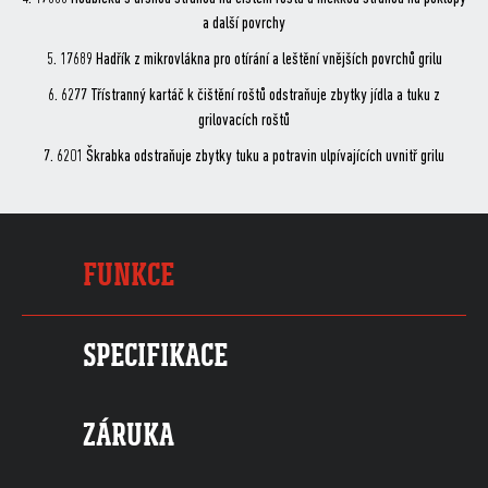
a další povrchy
5. 17689 Hadřík z mikrovlákna pro otírání a leštění vnějších povrchů grilu
6. 6277 Třístranný kartáč k čištění roštů odstraňuje zbytky jídla a tuku z
grilovacích roštů
7. 6201 Škrabka odstraňuje zbytky tuku a potravin ulpívajících uvnitř grilu
FUNKCE
SPECIFIKACE
ZÁRUKA