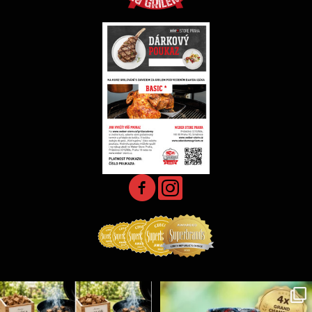
Udící špalíky - BORN TO SMOKE - různé druhy k
...
Koření Suncity – autentická BBQ chuť u vás doma!
...