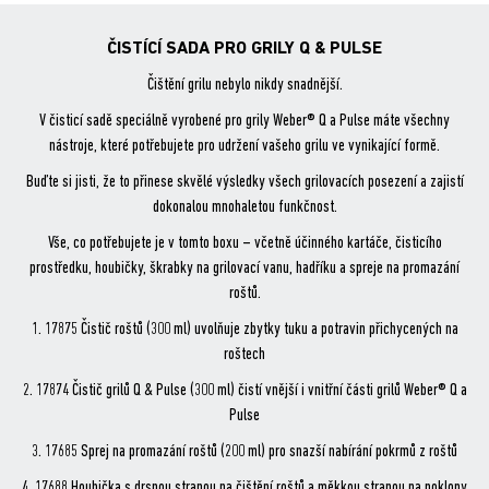
ok
ČISTÍCÍ SADA PRO GRILY Q & PULSE
Čištění grilu nebylo nikdy snadnější.
V čisticí sadě speciálně vyrobené pro grily Weber® Q a Pulse máte všechny
nástroje, které potřebujete pro udržení vašeho grilu ve vynikající formě.
Buďte si jisti, že to přinese skvělé výsledky všech grilovacích posezení a zajistí
dokonalou mnohaletou funkčnost.
Vše, co potřebujete je v tomto boxu – včetně účinného kartáče, čisticího
prostředku, houbičky, škrabky na grilovací vanu, hadříku a spreje na promazání
roštů.
1. 17875 Čistič roštů (300 ml) uvolňuje zbytky tuku a potravin přichycených na
roštech
2. 17874 Čistič grilů Q & Pulse (300 ml) čistí vnější i vnitřní části grilů Weber® Q a
Pulse
3. 17685 Sprej na promazání roštů (200 ml) pro snazší nabírání pokrmů z roštů
4. 17688 Houbička s drsnou stranou na čištění roštů a měkkou stranou na poklopy