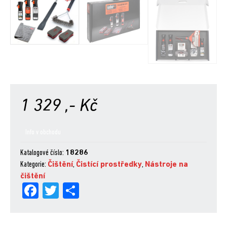
1 329
,- Kč
Info v obchodu
Katalogové číslo:
18286
Kategorie:
Čištění
,
Čistící prostředky
,
Nástroje na
čištění
Fa
Tw
Sh
ce
itt
are
bo
er