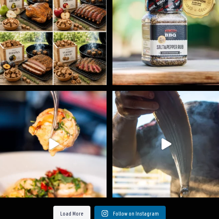
5
0
1
0
Spoustu podobných triků, které vám usnadní nejenom
...
Ryba na grilu je opravdu rychlá, a stejně tak
...
9
0
12
0
Load More
Follow on Instagram