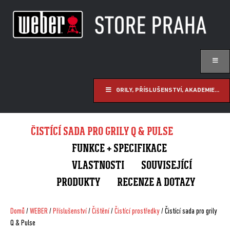
GRILY, PŘÍSLUŠENSTVÍ, AKADEMIE...
ČISTÍCÍ SADA PRO GRILY Q & PULSE
FUNKCE + SPECIFIKACE
VLASTNOSTI
SOUVISEJÍCÍ
PRODUKTY
RECENZE A DOTAZY
Domů
/
WEBER
/
Příslušenství
/
Čištění
/
Čistící prostředky
/ Čistící sada pro grily
Q & Pulse