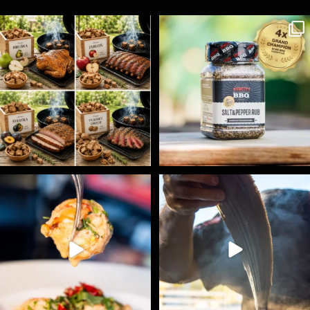
Udící špalíky - BORN TO SMOKE - různé druhy k
...
Koření Suncity – autentická BBQ chuť u vás doma!
...
5
0
1
0
Spoustu podobných triků, které vám usnadní nejenom
...
Ryba na grilu je opravdu rychlá, a stejně tak
...
9
0
12
0