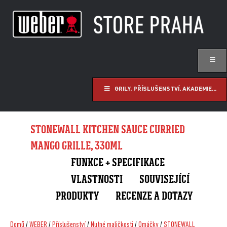
GRILY, PŘÍSLUŠENSTVÍ, AKADEMIE...
STONEWALL KITCHEN SAUCE CURRIED
MANGO GRILLE, 330ML
FUNKCE + SPECIFIKACE
VLASTNOSTI
SOUVISEJÍCÍ
PRODUKTY
RECENZE A DOTAZY
Domů
/
WEBER
/
Příslušenství
/
Nutné maličkosti
/
Omáčky
/
STONEWALL