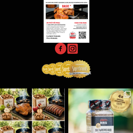
Udící špalíky - BORN TO SMOKE - různé druhy k
...
Koření Suncity – autentická BBQ chuť u vás doma!
...
3
0
1
0