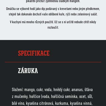
pikantní příchuť zjemněnou sladkým mangem.
Omáčka se výborně hodí jako dip podávaný s krevetami nebo jiným předkrmem,
stejně tak dokonale dochutí vaše oblíbené kuře, rýži nebo zeleninový salát.
V kuchyni má mnoho různých použití. Už se s ní určitě nebude chtít nikdy
rozloučit.
SPECIFIKACE
ZÁRUKA
Složení: mango, cukr, voda, hnědý cukr, ananas, šťáva
z mučenky, hořčice (voda, hořčičná semínka, ocet, sůl,
bílé víno, kyselina citrónová, kurkuma, kyselina vinná,