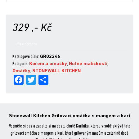
329
,- Kč
Info v obchodu
Katalogové číslo:
GR02246
Kategorie:
Koření a omáčky
,
Nutné maličkosti
,
Omáčky
,
STONEWALL KITCHEN
Fa
Tw
Sh
ce
itt
are
bo
er
ok
Stonewall Kitchen Grilovací omáčka s mangem a kari
Vezměte si pas a zabalte si na cestu chutě Karibiku, kterou v sobě skrývá tato
grilovací omáčka s mangem a kari, která grilovaným masům a zelenině dodá