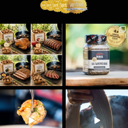
Udící špalíky - BORN TO SMOKE - různé druhy k
...
Koření Suncity – autentická BBQ chuť u vás doma!
...
1
0
1
0
Spoustu podobných triků, které vám usnadní nejenom
...
Ryba na grilu je opravdu rychlá, a stejně tak
...
9
0
12
0