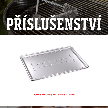
PŘÍSLUŠENSTVÍ
Tepelný rošt, malý, vhodný na grily Q™ 100/1000 série, vhodný na #6561