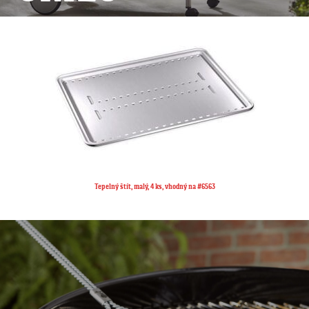
Tepelný rošt, malý, vhodný na grily Q™ 100/1000 série, vhodný na #6561