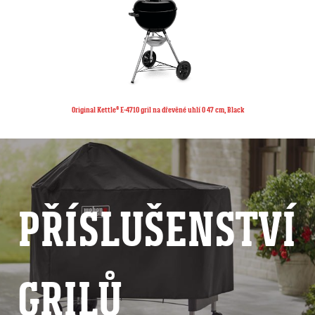
Original Kettle® E-4710 gril na dřevěné uhlí O 47 cm, Black
PŘÍSLUŠENSTVÍ
GRILŮ