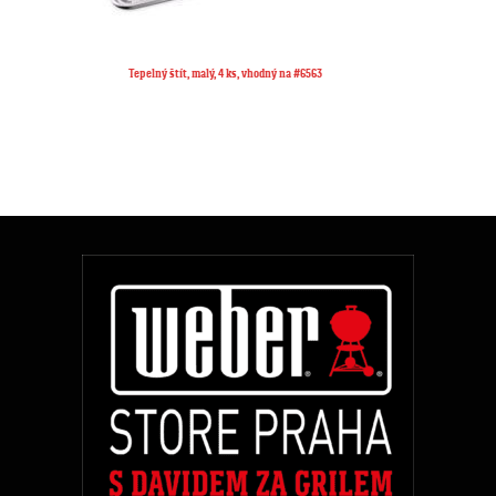
Tepelný rošt, malý, vhodný na grily Q™ 100/1000 série, vhodný na #6561