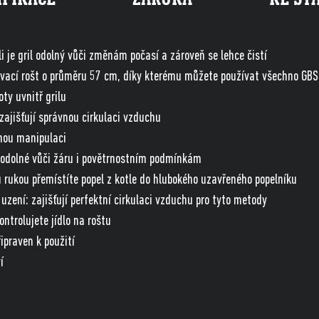
 je gril odolný vůči změnám počasí a zároveň se lehce čistí
ovací rošt o průměru 57 cm, díky kterému můžete používat všechno GBS 
ty uvnitř grilu
 zajišťují správnou cirkulaci vzduchu
dnou manipulaci
- odolné vůči žáru i povětrnostním podmínkám
u rukou přemístíte popel z kotle do hlubokého uzavřeného popelníku
uzení: zajišťují perfektní cirkulaci vzduchu pro tyto metody
ntrolujete jídlo na roštu
ipraven k použití
í