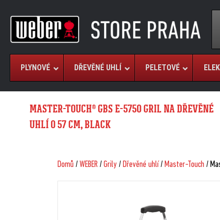
PLYNOVÉ
DŘEVĚNÉ UHLÍ
PELETOVÉ
ELEK
MASTER-TOUCH® GBS E-5750 GRIL NA DŘEVĚNÉ
UHLÍ O 57 CM, BLACK
Domů
/
WEBER
/
Grily
/
Dřevěné uhlí
/
Master-Touch
/ Mas