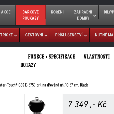
AKCE
DÁRKOVÉ
KOŘENÍ
ZAHRADNÍ
DÍLY
POUKAZY
DOMKY
TRICKÉ
CESTOVNÍ
PŘÍSLUŠENSTVÍ
NUTNÉ MA
FUNKCE + SPECIFIKACE
VLASTNOSTI
DOTAZY
ter-Touch® GBS E-5750 gril na dřevěné uhlí O 57 cm, Black
7 349
,- Kč