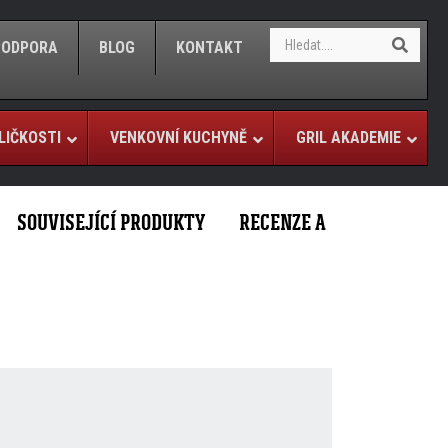
S
S
/PODPORA
BLOG
KONTAKT
e
e
a
a
r
r
c
c
h
LIČKOSTI
VENKOVNÍ KUCHYNĚ
GRIL AKADEMIE
h
SOUVISEJÍCÍ PRODUKTY
RECENZE A