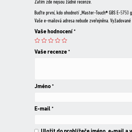
Zatím zde nejsou žádné recenze.
Buďte první, kdo ohodnotí „Master-Touch® GBS E-5750 gr
Vaše e-mailová adresa nebude zveřejněna.
Vyžadované 
Vaše hodnocení
*
Vaše recenze
*
Jméno
*
E-mail
*
Uložit do prohlížeče jméno, e-mail a