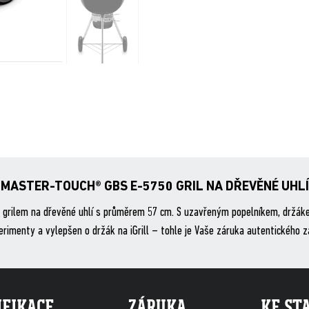
MASTER-TOUCH® GBS E-5750 GRIL NA DŘEVĚNÉ UHLÍ
ím grilem na dřevěné uhlí s průměrem 57 cm. S uzavřeným popelníkem, držáke
rimenty a vylepšen o držák na iGrill – tohle je Vaše záruka autentického záž
IFIKACE
ZÁRUKA
KE ST