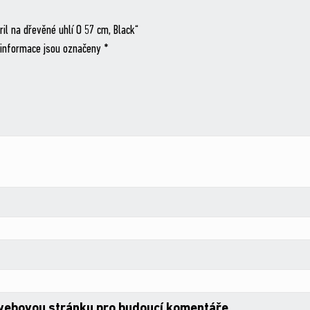
il na dřevěné uhlí O 57 cm, Black“
informace jsou označeny
*
 webovou stránku pro budoucí komentáře.