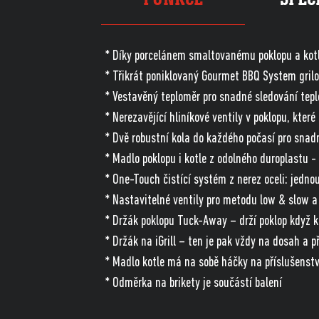
* Díky porcelánem smaltovanému poklopu a kotli
* Třikrát poniklovaný Gourmet BBQ System gril
* Vestavěný teploměr pro snadné sledování teplo
* Nerezavějící hliníkové ventily v poklopu, které
* Dvě robustní kola do každého počasí pro sna
* Madlo poklopu i kotle z odolného duroplastu 
* One-Touch čistící systém z nerez oceli: jedno
* Nastavitelné ventily pro metodu low & slow a 
* Držák poklopu Tuck-Away – drží poklop když ko
* Držák na iGrill – ten je pak vždy na dosah a př
* Madlo kotle má na sobě háčky na příslušenstv
* Odměrka na brikety je součástí balení