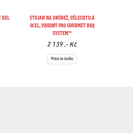
N XXL
STOJAN NA DRŮBEŽ, UŠLECHTILÁ
OCEL, VHODNÝ PRO GOURMET BBQ
SYSTEM™
2 139
,- Kč
Přidat do košíku