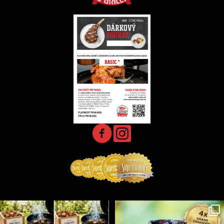
Udící špalíky - BORN TO SMOKE - různé druhy k
...
Koření Suncity – autentická BBQ chuť u vás doma!
...
5
0
1
0