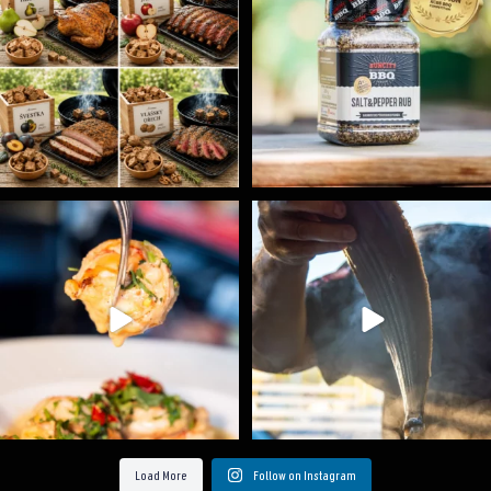
Spoustu podobných triků, které vám usnadní nejenom
...
Ryba na grilu je opravdu rychlá, a stejně tak
...
9
0
12
0
Load More
Follow on Instagram