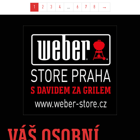
1
2
3
4
…
6
7
8
→
VÁŠ OSOBNÍ