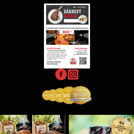
Udící špalíky - BORN TO SMOKE - různé druhy k
...
Koření Suncity – autentická BBQ chuť u vás doma!
...
5
0
1
0