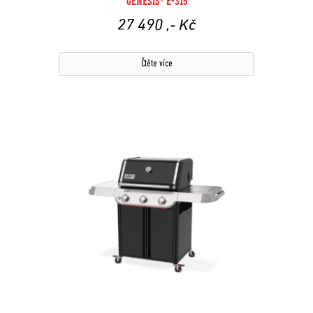
GENESIS® E-315
27 490
,- Kč
Čtěte více