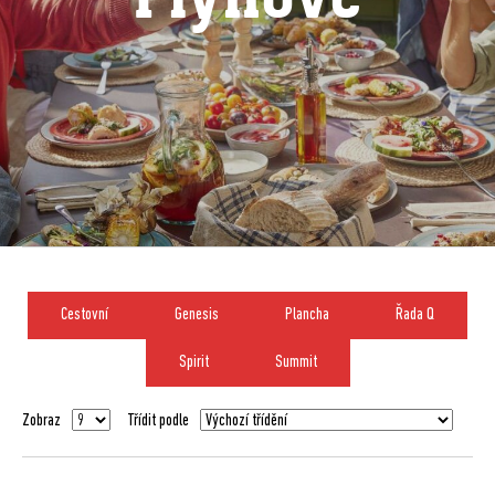
Cestovní
Genesis
Plancha
Řada Q
Spirit
Summit
Zobraz
Třídit podle