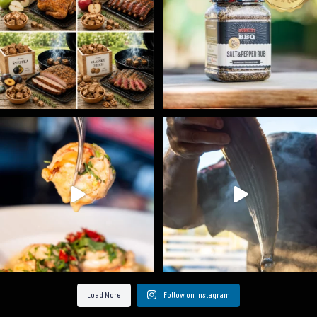
Spoustu podobných triků, které vám usnadní nejenom
...
Ryba na grilu je opravdu rychlá, a stejně tak
...
9
0
12
0
Load More
Follow on Instagram