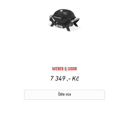
WEBER Q 1100N
7 349
,- Kč
Čtěte více