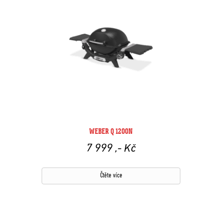
WEBER Q 1200N
7 999
,- Kč
Čtěte více