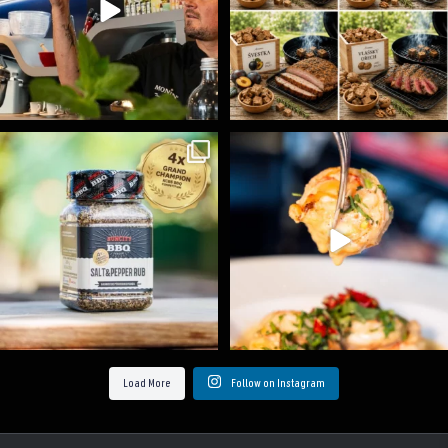
Koření Suncity – autentická BBQ chuť u vás doma!
...
Spoustu podobných triků, které vám usnadní nejenom
...
1
0
9
0
Load More
Follow on Instagram