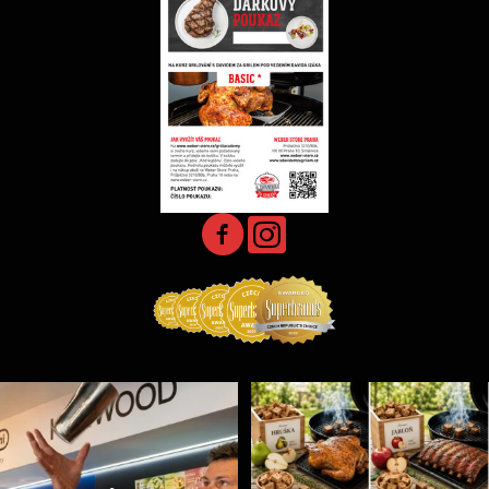
Jak může chutnat grilovačka s párováním koktejlů
...
Udící špalíky - BORN TO SMOKE - různé druhy k
...
15
0
6
0