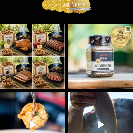
Udící špalíky - BORN TO SMOKE - různé druhy k
...
Koření Suncity – autentická BBQ chuť u vás doma!
...
1
0
1
0
Spoustu podobných triků, které vám usnadní nejenom
...
Ryba na grilu je opravdu rychlá, a stejně tak
...
9
0
12
0