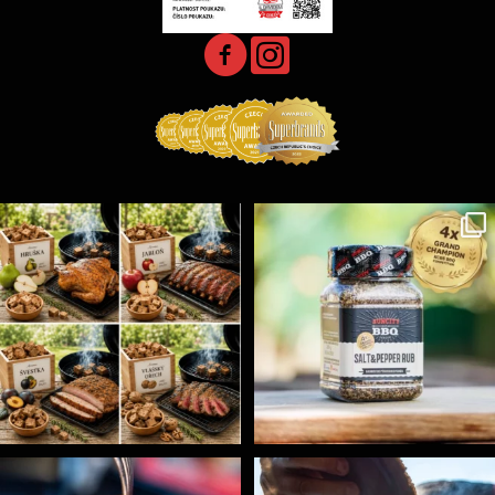
Udící špalíky - BORN TO SMOKE - různé druhy k
...
Koření Suncity – autentická BBQ chuť u vás doma!
...
5
0
1
0
Spoustu podobných triků, které vám usnadní nejenom
...
Ryba na grilu je opravdu rychlá, a stejně tak
...