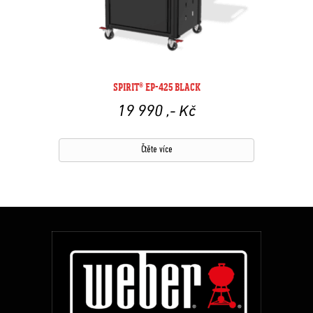
SPIRIT® EP-425 BLACK
19 990
,- Kč
Čtěte více