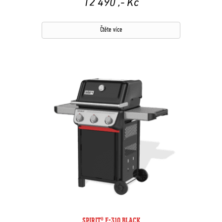
12 490
,- Kč
Čtěte více
SPIRIT® E-310 BLACK