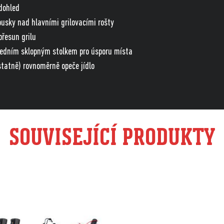
dohled
housky nad hlavními grilovacími rošty
řesun grilu
 jedním sklopným stolkem pro úsporu místa
statně) rovnoměrně opeče jídlo
SOUVISEJÍCÍ PRODUKTY