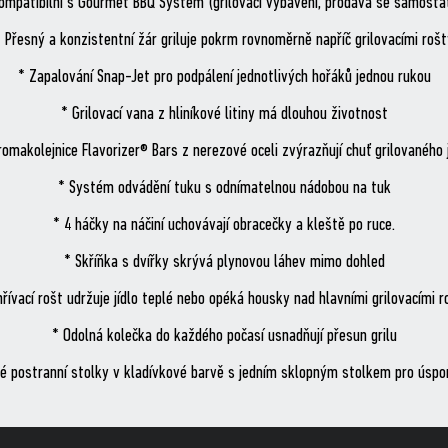
ompatibilní s Gourmet BBQ System (grilovací vybavení, prodává se samosta
 Přesný a konzistentní žár griluje pokrm rovnoměrně napříč grilovacími roš
* Zapalování Snap-Jet pro podpálení jednotlivých hořáků jednou rukou
* Grilovací vana z hliníkové litiny má dlouhou životnost
romakolejnice Flavorizer® Bars z nerezové oceli zvýrazňují chuť grilovaného j
* Systém odvádění tuku s odnímatelnou nádobou na tuk
* 4 háčky na náčiní uchovávají obracečky a kleště po ruce.
* Skříňka s dvířky skrývá plynovou láhev mimo dohled
hřívací rošt udržuje jídlo teplé nebo opéká housky nad hlavními grilovacími r
* Odolná kolečka do každého počasí usnadňují přesun grilu
é postranní stolky v kladívkové barvě s jedním sklopným stolkem pro úspo