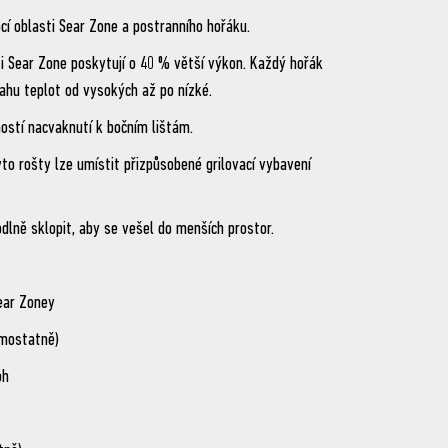
cí oblasti Sear Zone a postranního hořáku.
i Sear Zone poskytují o 40 % větší výkon. Každý hořák
ahu teplot od vysokých až po nízké.
stí nacvaknutí k bočním lištám.
yto rošty lze umístit přizpůsobené grilovací vybavení
dlně sklopit, aby se vešel do menších prostor.
ear Zoney
amostatně)
oh