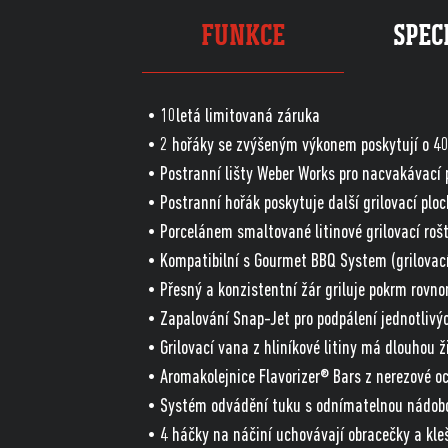
FUNKCE
SPEC
• 10letá limitovaná záruka
• 2 hořáky se zvýšeným výkonem poskytují o 40 
• Postranní lišty Weber Works pro nacvakávací 
• Postranní hořák poskytuje další grilovací ploc
• Porcelánem smaltované litinové grilovací roš
• Kompatibilní s Gourmet BBQ System (grilovac
• Přesný a konzistentní žár griluje pokrm rovno
• Zapalování Snap-Jet pro podpálení jednotlivý
• Grilovací vana z hliníkové litiny má dlouhou ž
• Aromakolejnice Flavorizer® Bars z nerezové oce
• Systém odvádění tuku s odnímatelnou nádob
• 4 háčky na náčiní uchovávají obracečky a kle