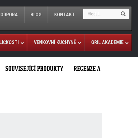
S
S
/PODPORA
BLOG
KONTAKT
e
e
a
a
r
r
c
c
h
LIČKOSTI
VENKOVNÍ KUCHYNĚ
GRIL AKADEMIE
h
SOUVISEJÍCÍ PRODUKTY
RECENZE A