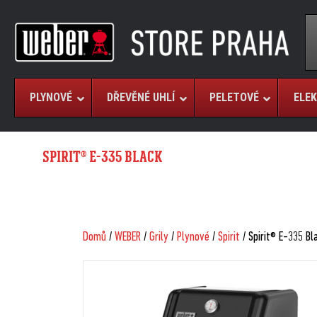
PLYNOVÉ
DŘEVĚNÉ UHLÍ
PELETOVÉ
ELEK
SPIRIT® E-335 BLACK
Domů
/
WEBER
/
Grily
/
Plynové
/
Spirit
/ Spirit® E-335 Bl