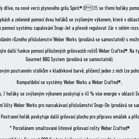
kdy dříve, na nové verzi plynového grilu Spirit® E335 se třemi hořáky pomo
rybách a zelenině pomocí dvou hořáků se zvýšeným výkonem, které v oblast
 pomocí systému zapalování Snap-Jet a přesně regulovat žár v celém rozs
idáním různého příslušenství Weber Works (prodává se samostatně) s možno
idejte další funkce pomocí přiložených grilovacích roštů Weber Crafted®. Na t
Gourmet BBQ System (prodává se samostatně).
ovovým postranním stolkům v kladívkové barvě, přičemž jeden z nich lze poho
Kompatibilní se systémy Weber Works a Weber Crafted®..
y, 2 hořáky se zvýšeným výkonem poskytují o 40 % více energie v oblasti S
ní lišty Weber Works pro nacvakávací příslušenství Snap-On (prodává se s
 Postranní hořák poskytuje další grilovací plochu pro přípravu omáček a příl
* Porcelánem smaltované litinové grilovací rošty Weber Crafted®