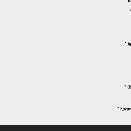
* K
*
* A
* O
* Kovov