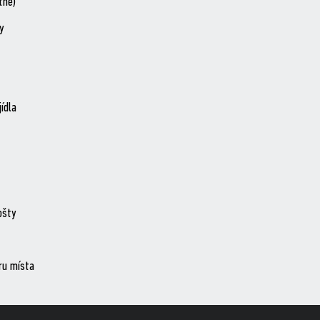
tně)
ty
ídla
ošty
ru místa