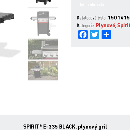
Info v obchodu
Katalogové číslo:
150141
Kategorie:
Plynové
,
Spiri
Fa
Tw
Sh
ce
itt
are
bo
er
ok
SPIRIT® E-335 BLACK, plynový gril