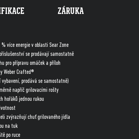
IFIKACE
ZÁRUKA
% více energie v oblasti Sear Zone
příslušenství se prodávají samostatně
hu pro přípravu omáček a příloh
ty Weber Crafted®
í vybavení, prodává se samostatně)
měrně napříč grilovacími rošty
ch hořáků jednou rukou
ivotnost
li zvýrazňují chuť grilovaného jídla
ou na tuk
ště po ruce