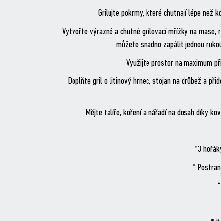
Grilujte pokrmy, které chutnají lépe než 
Vytvořte výrazné a chutné grilovací mřížky na mase, 
můžete snadno zapálit jednou rukou
Využijte prostor na maximum př
Doplňte gril o litinový hrnec, stojan na drůbež a př
Mějte talíře, koření a nářadí na dosah díky k
*3 hořák
* Postran
*