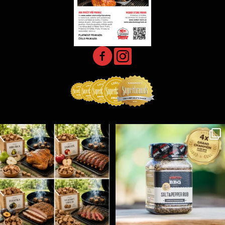
Udící špalíky - BORN TO SMOKE - různé druhy k
...
Koření Suncity – autentická BBQ chuť u vás doma!
...
5
0
1
0