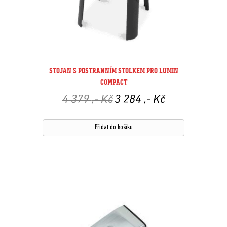
STOJAN S POSTRANNÍM STOLKEM PRO LUMIN
COMPACT
Původní
Aktuální
4 379
,- Kč
3 284
,- Kč
cena
cena
byla:
je:
4
3
Přidat do košíku
379 ,-
284 ,-
Kč.
Kč.