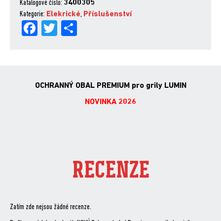
pro
Katalogové číslo:
3400305
grily
Kategorie:
Elekrické
,
Příslušenství
Fa
Tw
Sh
Lumin
množství
ce
itt
are
bo
er
ok
OCHRANNÝ OBAL PREMIUM pro grily LUMIN
NOVINKA 2026
RECENZE
Zatím zde nejsou žádné recenze.