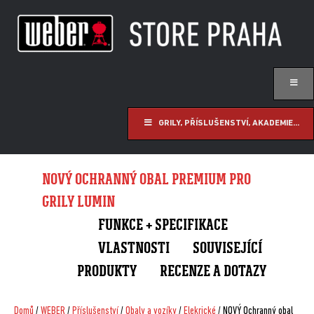
GRILY, PŘÍSLUŠENSTVÍ, AKADEMIE...
NOVÝ OCHRANNÝ OBAL PREMIUM PRO
GRILY LUMIN
FUNKCE + SPECIFIKACE
VLASTNOSTI
SOUVISEJÍCÍ
PRODUKTY
RECENZE A DOTAZY
Domů
/
WEBER
/
Příslušenství
/
Obaly a vozíky
/
Elekrické
/ NOVÝ Ochranný obal