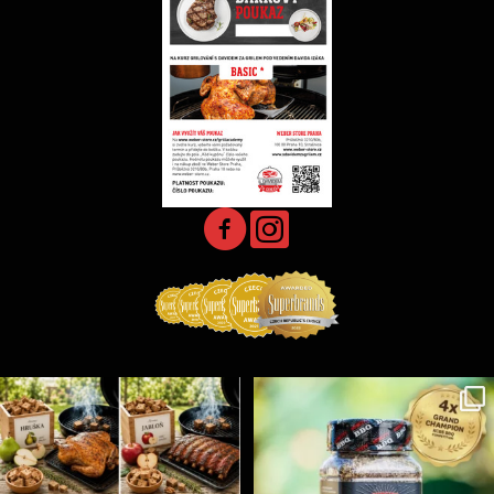
Udící špalíky - BORN TO SMOKE - různé druhy k
...
Koření Suncity – autentická BBQ chuť u vás doma!
...
5
0
1
0