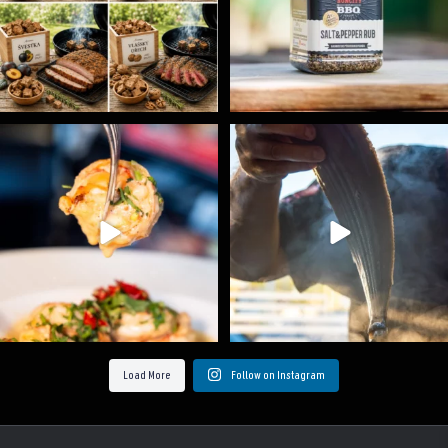
Spoustu podobných triků, které vám usnadní nejenom
...
Ryba na grilu je opravdu rychlá, a stejně tak
...
9
0
12
0
Load More
Follow on Instagram