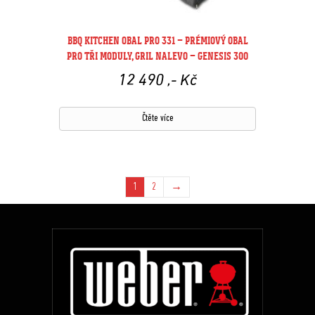
BBQ KITCHEN OBAL PRO 331 – PRÉMIOVÝ OBAL
PRO TŘI MODULY, GRIL NALEVO – GENESIS 300
12 490
,- Kč
Čtěte více
1
2
→