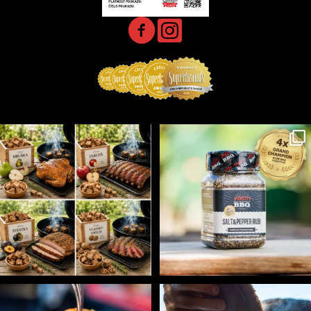
Udící špalíky - BORN TO SMOKE - různé druhy k
...
Koření Suncity – autentická BBQ chuť u vás doma!
...
3
0
1
0
Spoustu podobných triků, které vám usnadní nejenom
...
Ryba na grilu je opravdu rychlá, a stejně tak
...