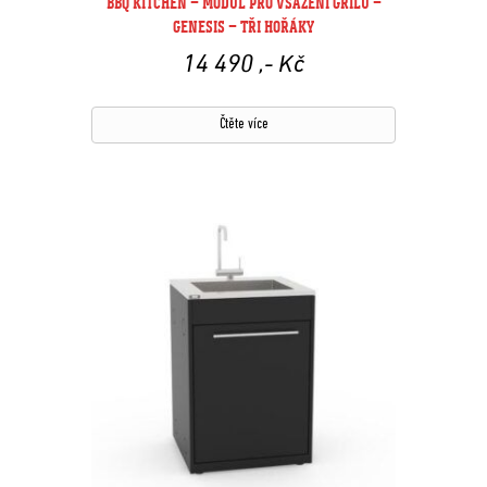
BBQ KITCHEN – MODUL PRO VSAZENÍ GRILU –
GENESIS – TŘI HOŘÁKY
14 490
,- Kč
Čtěte více