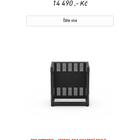
14 490
,- Kč
Čtěte více