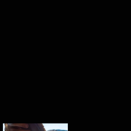
Ryba na grilu je opravdu rychlá, a stejně tak
...