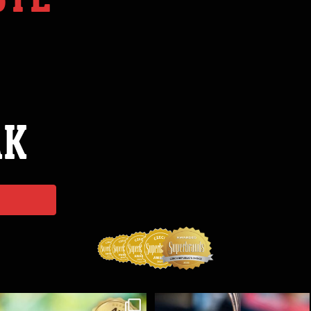
ÁK
Koření Suncity – autentická BBQ chuť u vás doma!
...
Spoustu podobných triků, které vám usnadní nejenom
...