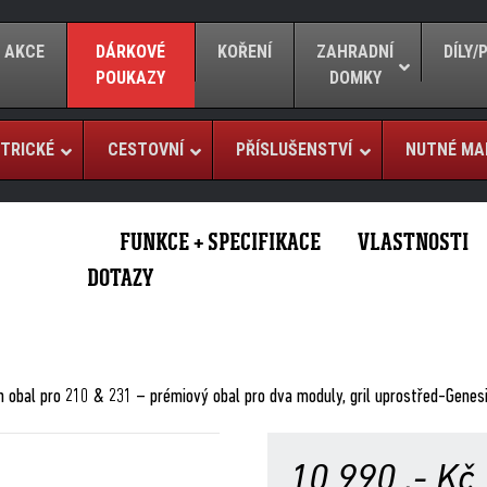
AKCE
DÁRKOVÉ
KOŘENÍ
ZAHRADNÍ
DÍLY
POUKAZY
DOMKY
TRICKÉ
CESTOVNÍ
PŘÍSLUŠENSTVÍ
NUTNÉ MA
FUNKCE + SPECIFIKACE
VLASTNOSTI
DOTAZY
n obal pro 210 & 231 – prémiový obal pro dva moduly, gril uprostřed-Genes
10 990
,- Kč