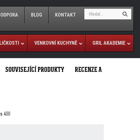
S
S
/PODPORA
BLOG
KONTAKT
e
e
a
a
r
r
c
c
h
LIČKOSTI
VENKOVNÍ KUCHYNĚ
GRIL AKADEMIE
h
SOUVISEJÍCÍ PRODUKTY
RECENZE A
is 400