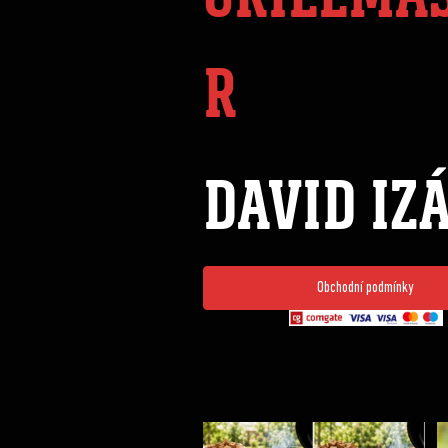
R
DAVID IZ
Obchodní podmínky
Udící špalíky - BORN TO SMOKE - různé druhy k
...