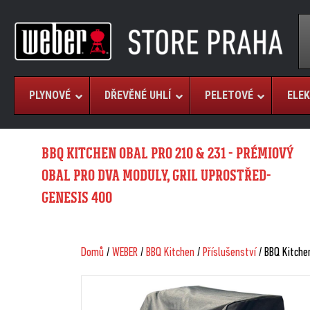
PLYNOVÉ
DŘEVĚNÉ UHLÍ
PELETOVÉ
ELEK
BBQ KITCHEN OBAL PRO 210 & 231 - PRÉMIOVÝ
OBAL PRO DVA MODULY, GRIL UPROSTŘED-
GENESIS 400
Domů
/
WEBER
/
BBQ Kitchen
/
Příslušenství
/ BBQ Kitche