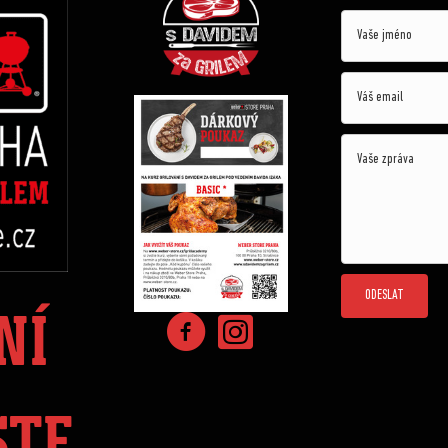
ODESLAT
NÍ
STE