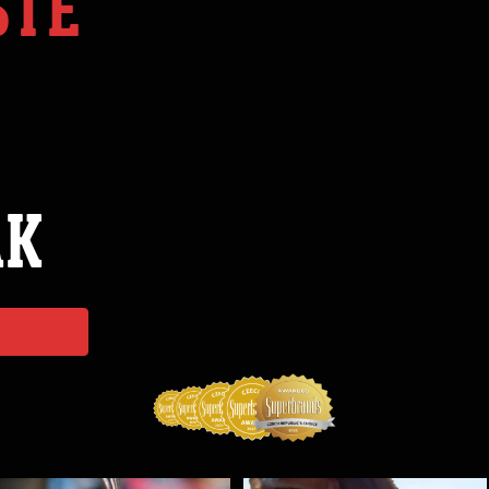
STE
ÁK