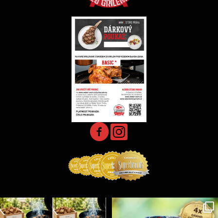
Udící špalíky - BORN TO SMOKE - různé druhy k
...
Koření Suncity – autentická BBQ chuť u vás doma!
...