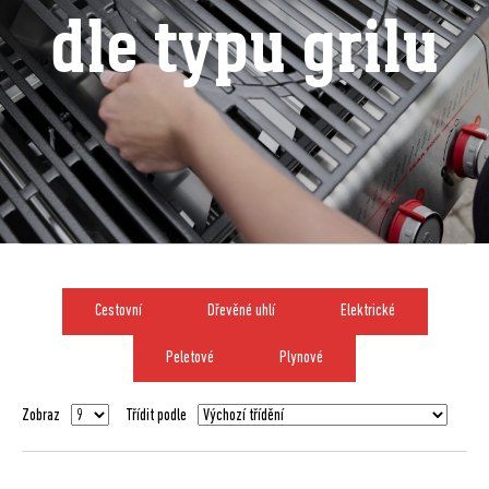
dle typu grilu
Cestovní
Dřevěné uhlí
Elektrické
Peletové
Plynové
Zobraz
Třídit podle