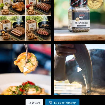
5
0
1
0
Spoustu podobných triků, které vám usnadní nejenom
...
Ryba na grilu je opravdu rychlá, a stejně tak
...
9
0
12
0
Load More
Follow on Instagram