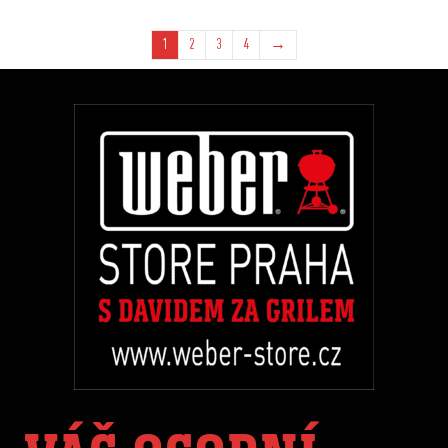
1
2
3
4
→