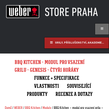
GRILY, PŘÍSLUŠENSTVÍ, AKADEMIE...
BBQ KITCHEN - MODUL PRO VSAZENÍ
GRILU - GENESIS - ČTYŘI HOŘÁKY
FUNKCE + SPECIFIKACE
VLASTNOSTI
SOUVISEJÍCÍ
PRODUKTY
RECENZE A DOTAZY
Domů
/
WEBER
/
BBQ Kitchen
/
Moduly
/ BBQ Kitchen – modul pro vsazení grilu –