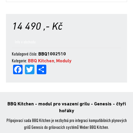
14 490
,- Kč
Info v obchodu
Katalogové číslo:
BBQ1002510
Kategorie:
BBQ Kitchen
,
Moduly
Fa
Tw
Sh
ce
itt
are
bo
er
ok
BBQ Kitchen - modul pro vsazení grilu - Genesis - čtyři
hořáky
Připojovací sada BBQ Kitchen je nezbytná pro integraci kompatibilních plynových
grilů Genesis do grilovacích systémů Weber BBQ Kitchen.