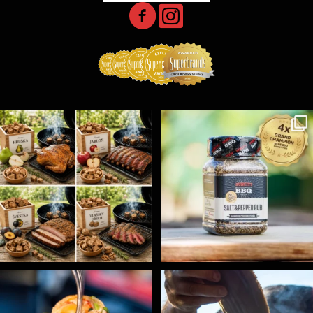
Udící špalíky - BORN TO SMOKE - různé druhy k
...
Koření Suncity – autentická BBQ chuť u vás doma!
...
5
0
1
0
Spoustu podobných triků, které vám usnadní nejenom
...
Ryba na grilu je opravdu rychlá, a stejně tak
...
9
0
12
0