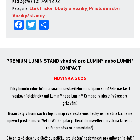
Katalogové číslo:
3401232
Lumin
Kategorie:
Elektrické
,
Obaly a vozíky
,
Příslušenství
,
PREMIUM
Vozíky/standy
množství
Fa
Tw
Sh
ce
itt
are
bo
er
ok
PREMIUM LUMIN STAND vhodný pro LUMIN® nebo LUMIN®
COMPACT
NOVINKA 2026
Díky tomuto robustnímu a snadno sestavitelnému stojanu si můžete nastavit
venkovní elektrický gril Lumin® nebo Lumin® Compact v ideální výšce pro
grilování.
Boční lišty v horní části stojanu mají dva vestavěné háčky na nářadí a lze na ně
upevnit příslušenství Weber Works, jako je flexibilní osvětlení, držák na koření a
další (prodává se samostatně).
Stojan také obsahuje úložnou poličku pro uložení nezbytností pro grilování a další