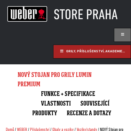
GRILY, PŘÍSLUŠENSTVÍ, AKADEMIE...
NOVÝ STOJAN PRO GRILY LUMIN
PREMIUM
FUNKCE + SPECIFIKACE
VLASTNOSTI
SOUVISEJÍCÍ
PRODUKTY
RECENZE A DOTAZY
Domů
/
WEBER
/
Příslušenství
/
Obaly a vozíky
/
Vozíky/standy
/ NOVÝ Stojan pro