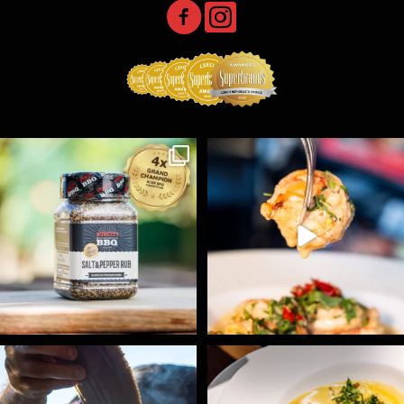
Koření Suncity – autentická BBQ chuť u vás doma!
...
Spoustu podobných triků, které vám usnadní nejenom
...
1
0
9
0
Ryba na grilu je opravdu rychlá, a stejně tak
...
Všechny fámozní recepty, které znáte z našich
...
12
0
8
0