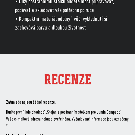
• Díky postrannímu stolku budete moct připravovat,
podávat a skladovat vše potřebné po ruce
• Kompaktní materiál odolny´ vůči vyblednutí si
zachovává barvu a dlouhou životnost
RECENZE
Zatím zde nejsou žádné recenze.
Buďte první, kdo ohodnotí „Stojan s postranním stolkem pro Lumin Compact“
Vaše e-mailová adresa nebude zveřejněna.
Vyžadované informace jsou označeny
*