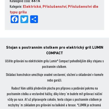
Katalogové číslo:
6616
pro
Kategorie:
Elektrické
,
Příslušenství
,
Příslušenství dle
Lumin
Kč.
Kč.
typu grilu
Compact
Fa
Tw
Sh
množství
ce
itt
are
bo
er
ok
Stojan s postranním stolkem pro elektrický gril LUMIN
COMPACT
Učiňte grilování na elektrickém grilu Lumin* Compact pohodlnějším díky stojanu s
postranním stolkem.
Skládací konstrukce umožňuje snadné sestavení, složení a skladování v komoře
nebo garáži.
Radost Vám udělá především plocha pro přípravu a podávání pokrmu na
postranním stolku a vestavěné háčky, díky ktery´m budete mít grilovací náčiní
vždy po ruce. Ať už připravujete cokoliv, tento stojan s postranním stolkem je
nezbytny´m základem pro grilování na balkóně a terase. *LUMIN je ochranná