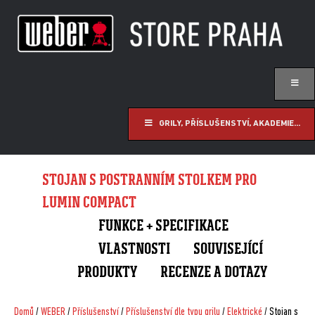
GRILY, PŘÍSLUŠENSTVÍ, AKADEMIE...
STOJAN S POSTRANNÍM STOLKEM PRO
LUMIN COMPACT
FUNKCE + SPECIFIKACE
VLASTNOSTI
SOUVISEJÍCÍ
PRODUKTY
RECENZE A DOTAZY
Domů
/
WEBER
/
Příslušenství
/
Příslušenství dle typu grilu
/
Elektrické
/ Stojan s