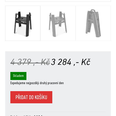
Původní
Aktuální
4 379
,- Kč
3 284
,- Kč
cena
cena
Skladem
Expedujeme nejpozději druhý pracovní den
byla:
je:
Stojan
PŘIDAT DO KOŠÍKU
4
3
s
postranním
stolkem
379 ,-
284 ,-