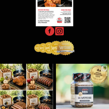
Udící špalíky - BORN TO SMOKE - různé druhy k
...
Koření Suncity – autentická BBQ chuť u vás doma!
...
5
0
1
0