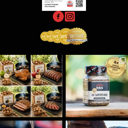
Udící špalíky - BORN TO SMOKE - různé druhy k
...
Koření Suncity – autentická BBQ chuť u vás doma!
...
5
0
1
0
Spoustu podobných triků, které vám usnadní nejenom
...
Ryba na grilu je opravdu rychlá, a stejně tak
...