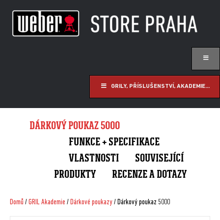
GRILY, PŘÍSLUŠENSTVÍ, AKADEMIE...
DÁRKOVÝ POUKAZ 5000
FUNKCE + SPECIFIKACE
VLASTNOSTI
SOUVISEJÍCÍ
PRODUKTY
RECENZE A DOTAZY
Domů
/
GRIL Akademie
/
Dárkové poukazy
/ Dárkový poukaz 5000