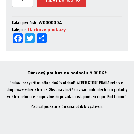
PŘIDAT DO KOŠÍKU
poukaz
5000
množství
Katalogové číslo:
W0000004
Kategorie:
Dárkové poukazy
Fa
Tw
Sh
ce
itt
are
bo
er
ok
Dárkový poukaz na hodnotu 5.000Kč
Poukaz lze využít na nákup zboží v obchodě WEBER STORE PRAHA nebo v e-
shopu www.weber-store.cz. Sleva na zboží / kurz vám bude odečtena u pokladny
ve Storu nebo na e-shopu v košíku po zadání čísla poukazu do po „Kód kupónu".
Platnost poukazu je 6 měsíců od data vystavení.