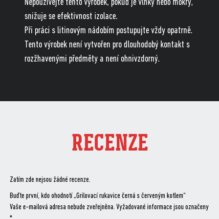
Nepoužívejte tento výrobek, pokud je vlhký nebo mokrý,
snižuje se efektivnost izolace.
Při práci s litinovým nádobím postupujte vždy opatrně.
Tento výrobek není vytvořen pro dlouhodobý kontakt s
rozžhavenými předměty a není ohnivzdorný.
RECENZE
Zatím zde nejsou žádné recenze.
Buďte první, kdo ohodnotí „Grilovací rukavice černá s červeným kotlem“
Vaše e-mailová adresa nebude zveřejněna.
Vyžadované informace jsou označeny
*