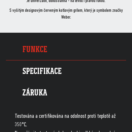
Je univerzální, oboustranná - na levou i pravou rukou.
S vyšitým designovým červeným kotlovým grilem, který je symbolem značky
Weber.
FUNKCE
SPECIFIKACE
ZÁRUKA
Testována a certifikována na odolnost proti teplotě až
350°C.