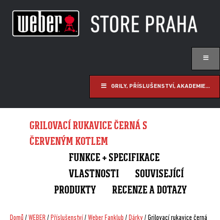
GRILY, PŘÍSLUŠENSTVÍ, AKADEMIE...
GRILOVACÍ RUKAVICE ČERNÁ S
ČERVENÝM KOTLEM
FUNKCE + SPECIFIKACE
VLASTNOSTI
SOUVISEJÍCÍ
PRODUKTY
RECENZE A DOTAZY
Domů
/
WEBER
/
Příslušenství
/
Weber Fanklub
/
Dárky
/ Grilovací rukavice černá