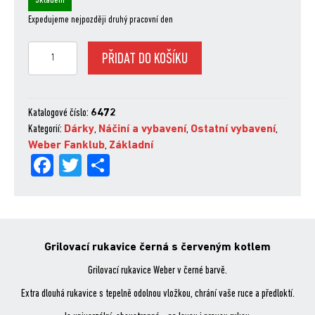
Skladem
Expedujeme nejpozději druhý pracovní den
Grilovací
PŘIDAT DO KOŠÍKU
rukavice
černá
s
červeným
Katalogové číslo:
6472
kotlem
Kategorií:
Dárky
,
Náčiní a vybavení
,
Ostatní vybavení
,
množství
Weber Fanklub
,
Základní
Fa
Tw
Sh
ce
itt
are
bo
er
ok
Grilovací rukavice černá s červeným kotlem
Grilovací rukavice Weber v černé barvě.
Extra dlouhá rukavice s tepelně odolnou vložkou, chrání vaše ruce a předloktí.