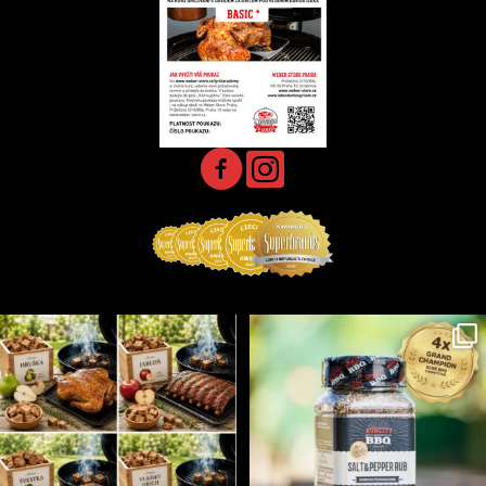
Udící špalíky - BORN TO SMOKE - různé druhy k
...
Koření Suncity – autentická BBQ chuť u vás doma!
...
5
0
1
0