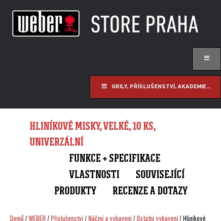
GRILY, PŘÍSLUŠENSTVÍ, AKADEMIE...
HLINÍKOVÉ MISKY, VELKÉ, 10 KS,
UNIVERZÁLNÍ
FUNKCE + SPECIFIKACE
VLASTNOSTI
SOUVISEJÍCÍ
PRODUKTY
RECENZE A DOTAZY
Domů
/
WEBER
/
Příslušenství
/
Náčiní a vybavení
/
Ostatní vybavení
/ Hliníkové