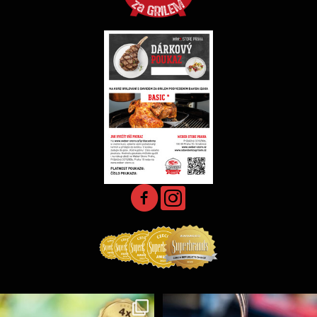
Koření Suncity – autentická BBQ chuť u vás doma!
...
Spoustu podobných triků, které vám usnadní nejenom
...