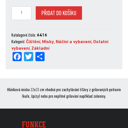
Hliníkové
PŘIDAT DO KOŠÍKU
misky,
velké,
10
ks,
Katalogové číslo:
6416
univerzální
Kategorií:
Čištění
,
Misky
,
Náčiní a vybavení
,
Ostatní
množství
vybavení
,
Základní
Fa
Tw
Sh
ce
itt
are
bo
er
ok
Hliníková miska 22x33 cm vhodná pro zachytávání šťávy z grilovaných potravin
(kuře, špízy) nebo pro nepřímé grilování například zeleniny.
FUNKCE