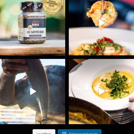
1
0
9
0
Ryba na grilu je opravdu rychlá, a stejně tak
...
Všechny fámozní recepty, které znáte z našich
...
12
0
8
0