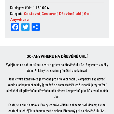
na základě
množství
hodnocení
Katalogové číslo:
1131004
zákazníka
Kategorie:
Cestovní
,
Cestovní
,
Dřevěné uhlí
,
Go-
Anywhere
Fa
Tw
Sh
ce
itt
are
bo
er
ok
GO-ANYWHERE NA DŘEVĚNÉ UHLÍ
Vydejte se na dobrodružnou cestu s grilem na dřevěné uhlí Go-Anywhere značky
Weber®, který lze snadno přenášet a skladovat.
Jeho chytrá konstrukce je vhodná pro grilovací náčiní, kompaktní zapalovací
komín a odkapávací misky (prodává se samostatně), což usnadňuje vytvoření
skvělé chuti grilování na dřevěném uhlí během kempování, pikniků a venkovních
akcí.
Cestujte s chutí domova. Pro ty, co tráví většinu dní mimo svůj domov, ale na
cestách si chtějí kus domova vzít s sebou. Přenosný gril na dřevěné uhlí Go-