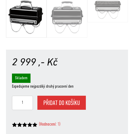
2 999
,- Kč
Skladem
Expedujeme nejpozději druhý pracovní den
Go-
PŘIDAT DO KOŠÍKU
Anywhere
na
dřevěné
(Hodnocení:
1
)
uhlí,
Hodnoceno
z 5
Black