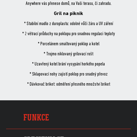
Anywhere vás přenese domů, na Vaši terasu, či zahradu.
Gril na piknik
* Stabilní madlo z duroplastu: odolné vůči žáru a UV záření
* 2 větrací průduchy na poklopu pro snadnou regulaci teploty
* Porcelánem smaltovaný poklop a kotel
* Trojmo niklovaný grilovací rošt
* Uzavřený kotel brání vysypání horkého popela
* Sklapovací nohy zajistí poklop pro snadný převoz
* Dávkovač briket: odměření přesného množství briket
FUNKCE