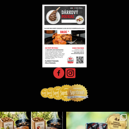
Udící špalíky - BORN TO SMOKE - různé druhy k
...
Koření Suncity – autentická BBQ chuť u vás doma!
...
5
0
1
0