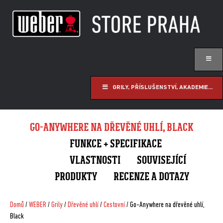
GRILY, PŘÍSLUŠENSTVÍ, AKADEMIE...
GO-ANYWHERE NA DŘEVĚNÉ UHLÍ, BLACK
FUNKCE + SPECIFIKACE
VLASTNOSTI
SOUVISEJÍCÍ
PRODUKTY
RECENZE A DOTAZY
Domů
/
WEBER
/
Grily
/
Dřevěné uhlí
/
Cestovní
/ Go-Anywhere na dřevěné uhlí,
Black