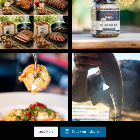
Spoustu podobných triků, které vám usnadní nejenom
...
Ryba na grilu je opravdu rychlá, a stejně tak
...
9
0
12
0
Load More
Follow on Instagram