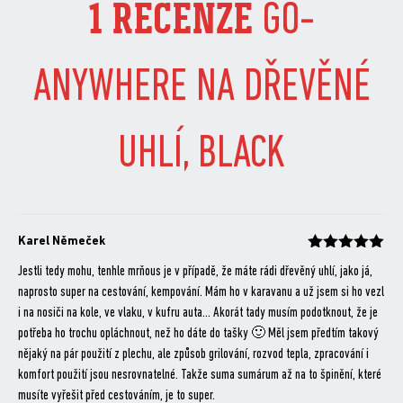
1 RECENZE
GO-
ANYWHERE NA DŘEVĚNÉ
UHLÍ, BLACK
Karel Němeček
Hodnocení
z 5
Jestli tedy mohu, tenhle mrňous je v případě, že máte rádi dřevěný uhlí, jako já,
naprosto super na cestování, kempování. Mám ho v karavanu a už jsem si ho vezl
i na nosiči na kole, ve vlaku, v kufru auta… Akorát tady musím podotknout, že je
potřeba ho trochu opláchnout, než ho dáte do tašky 🙂 Měl jsem předtím takový
nějaký na pár použití z plechu, ale způsob grilování, rozvod tepla, zpracování i
komfort použití jsou nesrovnatelné. Takže suma sumárum až na to špinění, které
musíte vyřešit před cestováním, je to super.