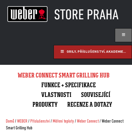
GRILY, PŘÍSLUŠENSTVÍ, AKADEMIE...
WEBER CONNECT SMART GRILLING HUB
FUNKCE + SPECIFIKACE
VLASTNOSTI
SOUVISEJÍCÍ
PRODUKTY
RECENZE A DOTAZY
Domů
/
WEBER
/
Příslušenství
/
Měření teploty
/
Weber Connect
/ Weber Connect
Smart Grilling Hub