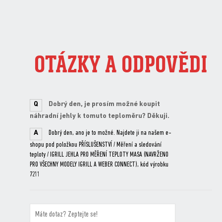
OTÁZKY A ODPOVĚDI
Q
Dobrý den, je prosím možné koupit
náhradní jehly k tomuto teploměru? Děkuji.
A
Dobrý den, ano je to možné. Najdete ji na našem e-
shopu pod položkou PŘÍSLUŠENSTVÍ / Měření a sledování
teploty / IGRILL JEHLA PRO MĚŘENÍ TEPLOTY MASA (NAVRŽENO
PRO VŠECHNY MODELY IGRILL A WEBER CONNECT), kód výrobku
7211