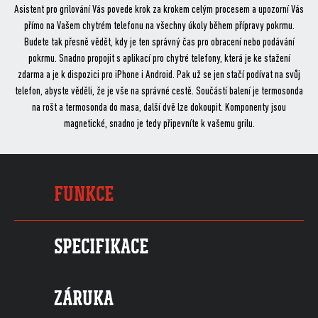
Asistent pro grilování Vás povede krok za krokem celým procesem a upozorní Vás
přímo na Vašem chytrém telefonu na všechny úkoly během přípravy pokrmu.
Budete tak přesně vědět, kdy je ten správný čas pro obracení nebo podávání
pokrmu. Snadno propojit s aplikací pro chytré telefony, která je ke stažení
zdarma a je k dispozici pro iPhone i Android. Pak už se jen stačí podívat na svůj
telefon, abyste věděli, že je vše na správné cestě. Součástí balení je termosonda
na rošt a termosonda do masa, další dvě lze dokoupit. Komponenty jsou
magnetické, snadno je tedy připevníte k vašemu grilu.
FUNKCE
SPECIFIKACE
ZÁRUKA