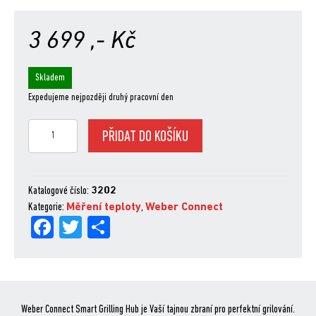
3 699
,- Kč
Skladem
Expedujeme nejpozději druhý pracovní den
Weber
PŘIDAT DO KOŠÍKU
Connect
Smart
Grilling
Hub
Katalogové číslo:
3202
množství
Kategorie:
Měření teploty
,
Weber Connect
Fa
Tw
Sh
ce
itt
are
bo
er
ok
Weber Connect Smart Grilling Hub je Vaší tajnou zbraní pro perfektní grilování.