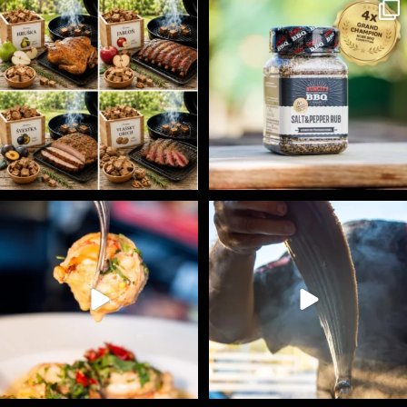
Udící špalíky - BORN TO SMOKE - různé druhy k
...
Koření Suncity – autentická BBQ chuť u vás doma!
...
3
0
1
0
Spoustu podobných triků, které vám usnadní nejenom
...
Ryba na grilu je opravdu rychlá, a stejně tak
...
9
0
12
0