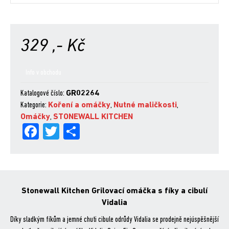
329
,- Kč
Info v obchodu
Katalogové číslo:
GR02264
Kategorie:
Koření a omáčky
,
Nutné maličkosti
,
Omáčky
,
STONEWALL KITCHEN
Fa
Tw
Sh
ce
itt
are
bo
er
ok
Stonewall Kitchen Grilovací omáčka s fíky a cibulí
Vidalia
Díky sladkým fíkům a jemné chuti cibule odrůdy Vidalia se prodejně nejúspěšnější