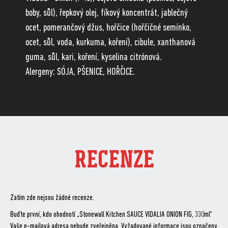
boby, sůl), řepkový olej, fíkový koncentrát, jablečný
ocet, pomerančový džus, hořčice (hořčičné semínko,
ocet, sůl, voda, kurkuma, koření), cibule, xanthanová
guma, sůl, kari, koření, kyselina citrónová.
Alergeny: SÓJA, PŠENICE, HOŘČICE.
RECENZE
Zatím zde nejsou žádné recenze.
Buďte první, kdo ohodnotí „Stonewall Kitchen SAUCE VIDALIA ONION FIG, 330ml“
Vaše e-mailová adresa nebude zveřejněna.
Vyžadované informace jsou označeny