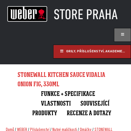
GRILY, PŘÍSLUŠENSTVÍ, AKADEMIE...
STONEWALL KITCHEN SAUCE VIDALIA
ONION FIG, 330ML
FUNKCE + SPECIFIKACE
VLASTNOSTI
SOUVISEJÍCÍ
PRODUKTY
RECENZE A DOTAZY
Domů
/
WEBER
/
Příslušenství
/
Nutné maličkosti
/
Omáčky
/
STONEWALL