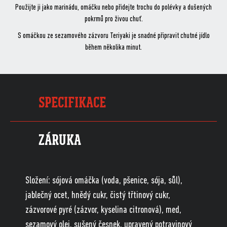
Použijte ji jako marinádu, omáčku nebo přidejte trochu do polévky a dušených
pokrmů pro živou chuť.
S omáčkou ze sezamového zázvoru Teriyaki je snadné připravit chutné jídlo
během několika minut.
SPECIFIKACE
ZÁRUKA
Složení: sójová omáčka (voda, pšenice, sója, sůl),
jablečný ocet, hnědý cukr, čistý třtinový cukr,
zázvorové pyré (zázvor, kyselina citronová), med,
sezamový olej, sušený česnek, upravený potravinový