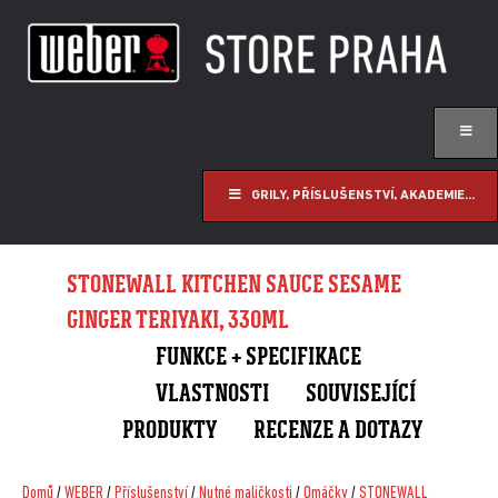
GRILY, PŘÍSLUŠENSTVÍ, AKADEMIE...
STONEWALL KITCHEN SAUCE SESAME
GINGER TERIYAKI, 330ML
FUNKCE + SPECIFIKACE
VLASTNOSTI
SOUVISEJÍCÍ
PRODUKTY
RECENZE A DOTAZY
Domů
/
WEBER
/
Příslušenství
/
Nutné maličkosti
/
Omáčky
/
STONEWALL