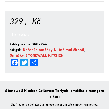
329
,- Kč
Info v obchodu
Katalogové číslo:
GR02266
Kategorie:
Koření a omáčky
,
Nutné maličkosti
,
Omáčky
,
STONEWALL KITCHEN
Fa
Tw
Sh
ce
itt
are
bo
er
ok
Stonewall Kitchen Grilovací Teriyaki omáčka s mangem
a kari
Chuť zázvoru a bohatost sezamové směsi činí tuto omáčku výjimečnou.