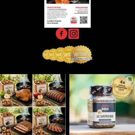
Udící špalíky - BORN TO SMOKE - různé druhy k
...
Koření Suncity – autentická BBQ chuť u vás doma!
...
1
0
1
0