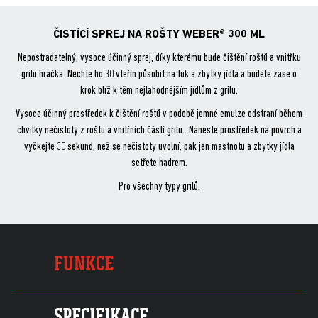
ok
ČISTÍCÍ SPREJ NA ROŠTY WEBER® 300 ML
Nepostradatelný, vysoce účinný sprej, díky kterému bude čištění roštů a vnitřku
grilu hračka. Nechte ho 30 vteřin působit na tuk a zbytky jídla a budete zase o
krok blíž k těm nejlahodnějším jídlům z grilu.
Vysoce účinný prostředek k čištění roštů v podobě jemné emulze odstraní během
chvilky nečistoty z roštu a vnitřních částí grilu.. Naneste prostředek na povrch a
vyčkejte 30 sekund, než se nečistoty uvolní, pak jen mastnotu a zbytky jídla
setřete hadrem.
Pro všechny typy grilů.
FUNKCE
SPECIFIKACE