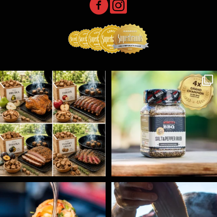
Udící špalíky - BORN TO SMOKE - různé druhy k
...
Koření Suncity – autentická BBQ chuť u vás doma!
...
5
0
1
0
Spoustu podobných triků, které vám usnadní nejenom
...
Ryba na grilu je opravdu rychlá, a stejně tak
...
9
0
12
0