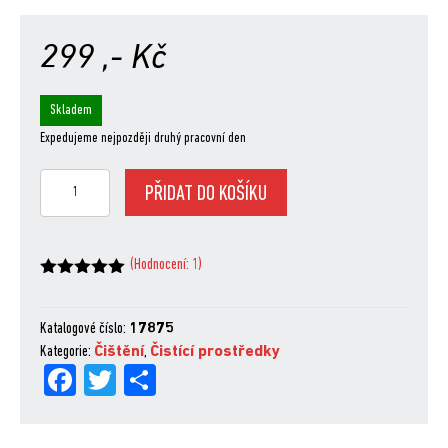
299
,- Kč
Skladem
Expedujeme nejpozději druhý pracovní den
Čistící
PŘIDAT DO KOŠÍKU
sprej
na
rošty
(Hodnocení:
1
)
Weber®
Hodnoceno
z 5
množství
na základě
hodnocení
Katalogové číslo:
17875
zákazníka
Kategorie:
Čištění
,
Čistící prostředky
Fa
Tw
Sh
ce
itt
are
bo
er