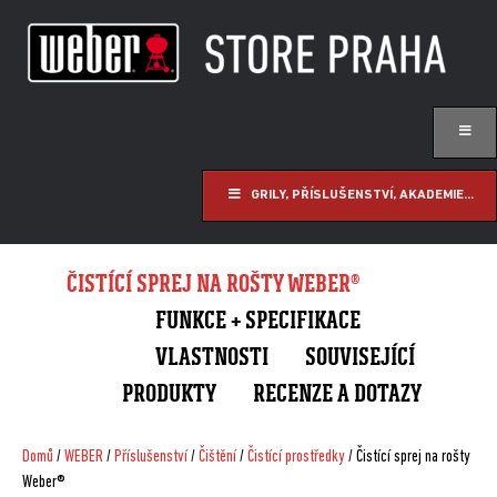
GRILY, PŘÍSLUŠENSTVÍ, AKADEMIE...
ČISTÍCÍ SPREJ NA ROŠTY WEBER®
FUNKCE + SPECIFIKACE
VLASTNOSTI
SOUVISEJÍCÍ
PRODUKTY
RECENZE A DOTAZY
Domů
/
WEBER
/
Příslušenství
/
Čištění
/
Čistící prostředky
/ Čistící sprej na rošty
Weber®