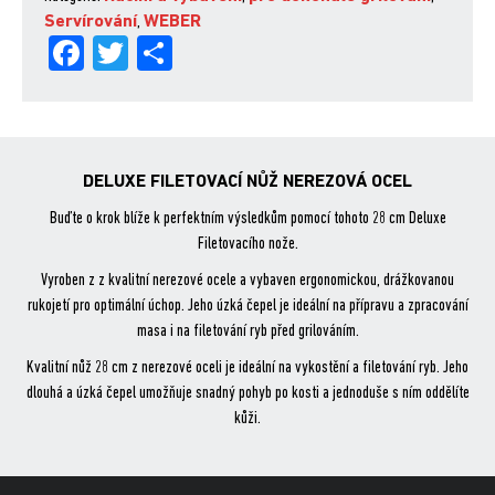
Servírování
,
WEBER
Fa
Tw
Sh
ce
itt
are
bo
er
ok
DELUXE FILETOVACÍ NŮŽ NEREZOVÁ OCEL
Buďte o krok blíže k perfektním výsledkům pomocí tohoto 28 cm Deluxe
Filetovacího nože.
Vyroben z z kvalitní nerezové ocele a vybaven ergonomickou, drážkovanou
rukojetí pro optimální úchop. Jeho úzká čepel je ideální na přípravu a zpracování
masa i na filetování ryb před grilováním.
Kvalitní nůž 28 cm z nerezové oceli je ideální na vykostění a filetování ryb. Jeho
dlouhá a úzká čepel umožňuje snadný pohyb po kosti a jednoduše s ním oddělíte
kůži.