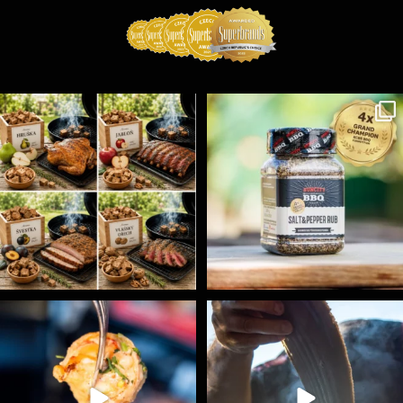
Udící špalíky - BORN TO SMOKE - různé druhy k
...
Koření Suncity – autentická BBQ chuť u vás doma!
...
1
0
1
0
Spoustu podobných triků, které vám usnadní nejenom
...
Ryba na grilu je opravdu rychlá, a stejně tak
...
9
0
12
0