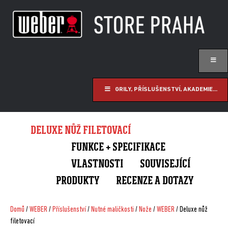
GRILY, PŘÍSLUŠENSTVÍ, AKADEMIE...
DELUXE NŮŽ FILETOVACÍ
FUNKCE + SPECIFIKACE
VLASTNOSTI
SOUVISEJÍCÍ
PRODUKTY
RECENZE A DOTAZY
Domů
/
WEBER
/
Příslušenství
/
Nutné maličkosti
/
Nože
/
WEBER
/ Deluxe nůž
filetovací