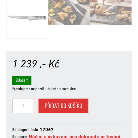
1 239
,- Kč
Skladem
Expedujeme nejpozději druhý pracovní den
Deluxe
PŘIDAT DO KOŠÍKU
nůž
filetovací
množství
Katalogové číslo:
17067
Kategorie:
Náčiní a vybavení
,
pro dokonalé grilování
,