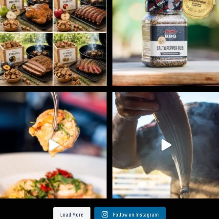
5
0
1
0
Spoustu podobných triků, které vám usnadní nejenom
...
Ryba na grilu je opravdu rychlá, a stejně tak
...
9
0
12
0
Load More
Follow on Instagram