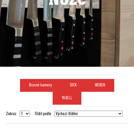
Brusné kameny
DICK
WEBER
YAXELL
Zobraz
Třídit podle