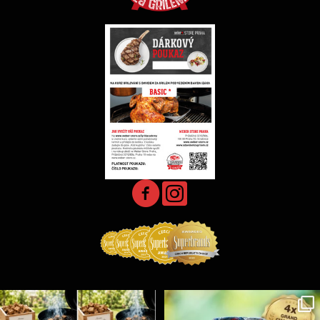
Udící špalíky - BORN TO SMOKE - různé druhy k
...
Koření Suncity – autentická BBQ chuť u vás doma!
...