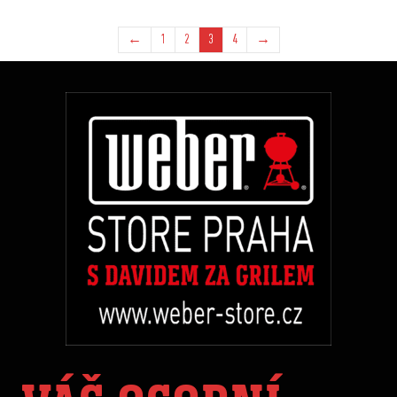
←
1
2
3
4
→