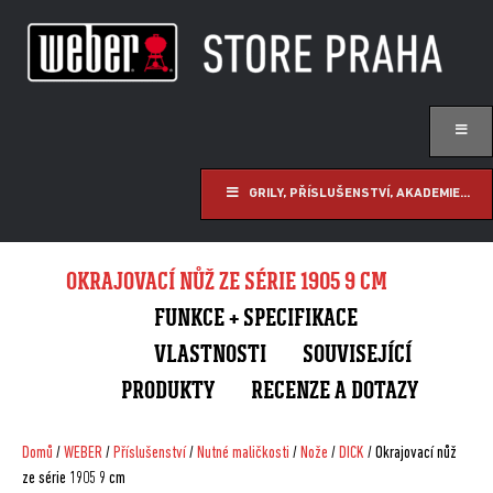
GRILY, PŘÍSLUŠENSTVÍ, AKADEMIE...
OKRAJOVACÍ NŮŽ ZE SÉRIE 1905 9 CM
FUNKCE + SPECIFIKACE
VLASTNOSTI
SOUVISEJÍCÍ
PRODUKTY
RECENZE A DOTAZY
Domů
/
WEBER
/
Příslušenství
/
Nutné maličkosti
/
Nože
/
DICK
/ Okrajovací nůž
ze série 1905 9 cm