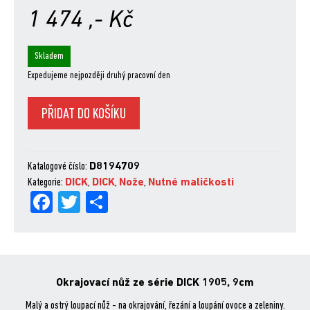
1 474
,- Kč
Skladem
Expedujeme nejpozději druhý pracovní den
Okrajovací
PŘIDAT DO KOŠÍKU
nůž
ze
série
Katalogové číslo:
D8194709
1905
Kategorie:
DICK
,
DICK
,
Nože
,
Nutné maličkosti
9
Fa
Tw
Sh
cm
množství
ce
itt
are
bo
er
ok
Okrajovací nůž ze série DICK 1905, 9cm
Malý a ostrý loupací nůž - na okrajování, řezání a loupání ovoce a zeleniny.