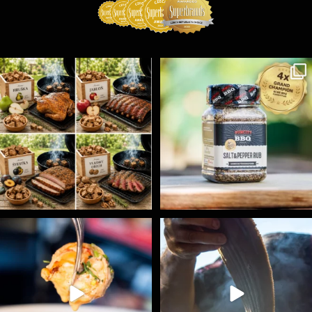
Udící špalíky - BORN TO SMOKE - různé druhy k
...
Koření Suncity – autentická BBQ chuť u vás doma!
...
6
0
1
0
Spoustu podobných triků, které vám usnadní nejenom
...
Ryba na grilu je opravdu rychlá, a stejně tak
...
9
0
12
0