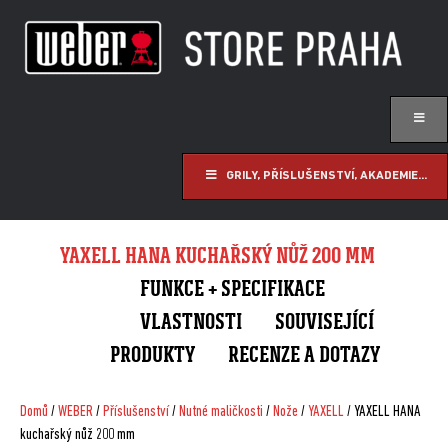
GRILY, PŘÍSLUŠENSTVÍ, AKADEMIE...
YAXELL HANA KUCHAŘSKÝ NŮŽ 200 MM
FUNKCE + SPECIFIKACE
VLASTNOSTI
SOUVISEJÍCÍ
PRODUKTY
RECENZE A DOTAZY
Domů
/
WEBER
/
Příslušenství
/
Nutné maličkosti
/
Nože
/
YAXELL
/ YAXELL HANA
kuchařský nůž 200 mm