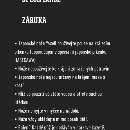
ZÁRUKA
• Japonské nože Yaxell používejte pouze na krájecím
prkénku (doporučujeme speciální japonské prkénko
HASEGAWA)
• Nože nepoužívejte ke krájení zmražených potravin.
• Japonské nože nejsou určeny na krájení masa s
kostí.
• Nůž po použití očistěte vodou a otřete suchou
útěrkou.
• Nože nemyjte v myčce na nádobí.
• Nože vždy ukládejte mimo dosah dětí.
• Balení: Každý nůž je dodáván v dárkové kazetě,