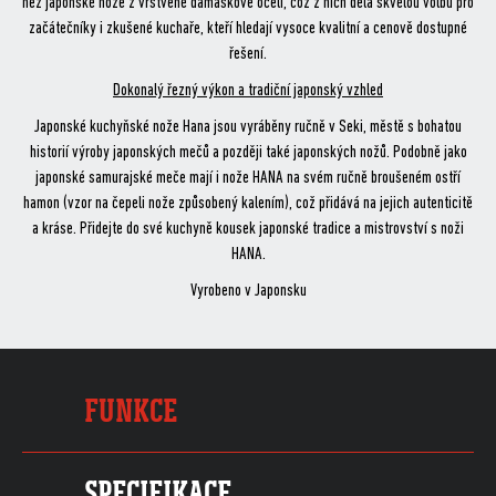
než japonské nože z vrstvené damaškové oceli, což z nich dělá skvělou volbu pro
začátečníky i zkušené kuchaře, kteří hledají vysoce kvalitní a cenově dostupné
řešení.
Dokonalý řezný výkon a tradiční japonský vzhled
Japonské kuchyňské nože Hana jsou vyráběny ručně v Seki, městě s bohatou
historií výroby japonských mečů a později také japonských nožů. Podobně jako
japonské samurajské meče mají i nože HANA na svém ručně broušeném ostří
hamon (vzor na čepeli nože způsobený kalením), což přidává na jejich autenticitě
a kráse. Přidejte do své kuchyně kousek japonské tradice a mistrovství s noži
HANA.
Vyrobeno v Japonsku
FUNKCE
SPECIFIKACE