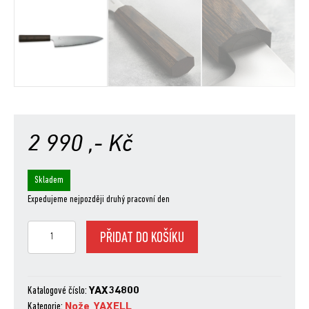
2 990
,- Kč
Skladem
Expedujeme nejpozději druhý pracovní den
YAXELL
PŘIDAT DO KOŠÍKU
HANA
kuchařský
nůž
200
Katalogové číslo:
YAX34800
mm
Kategorie:
Nože
,
YAXELL