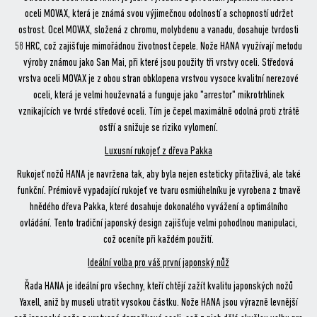
oceli MOVAX, která je známá svou výjimečnou odolností a schopností udržet
ostrost. Ocel MOVAX, složená z chromu, molybdenu a vanadu, dosahuje tvrdosti
58 HRC, což zajišťuje mimořádnou životnost čepele. Nože HANA využívají metodu
výroby známou jako San Mai, při které jsou použity tři vrstvy oceli. Středová
vrstva oceli MOVAX je z obou stran obklopena vrstvou vysoce kvalitní nerezové
oceli, která je velmi houževnatá a funguje jako "arrestor" mikrotrhlinek
vznikajících ve tvrdé středové oceli. Tím je čepel maximálně odolná proti ztrátě
ostří a snižuje se riziko vylomení.
Luxusní rukojeť z dřeva Pakka
Rukojeť nožů HANA je navržena tak, aby byla nejen esteticky přitažlivá, ale také
funkční. Prémiově vypadající rukojeť ve tvaru osmiúhelníku je vyrobena z tmavě
hnědého dřeva Pakka, které dosahuje dokonalého vyvážení a optimálního
ovládání. Tento tradiční japonský design zajišťuje velmi pohodlnou manipulaci,
což oceníte při každém použití.
Ideální volba pro váš první japonský nůž
Řada HANA je ideální pro všechny, kteří chtějí zažít kvalitu japonských nožů
Yaxell, aniž by museli utratit vysokou částku. Nože HANA jsou výrazně levnější