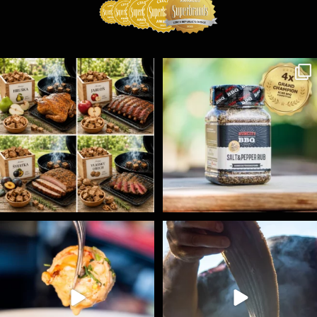
Udící špalíky - BORN TO SMOKE - různé druhy k
...
Koření Suncity – autentická BBQ chuť u vás doma!
...
5
0
1
0
Spoustu podobných triků, které vám usnadní nejenom
...
Ryba na grilu je opravdu rychlá, a stejně tak
...
9
0
12
0