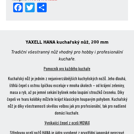
Fa
Tw
Sh
množství
ce
itt
are
bo
er
ok
YAXELL HANA kuchařský nůž, 200 mm
Tradiční všestranný nůž vhodný pro hobby i profesionální
kuchaře.
Pomocník pro každého kuchaře
Kuchařský nůž je jedním z nejuniverzálnějších kuchyňských nožů. Jeho dlouhá,
štíhlá čepel s ostrou špičkou exceluje v mnoha úkolech – od krájení zeleniny,
masa a ryb, až po jemné sekání bylinek nebo loupání stroužků česneku. Díky
čepeli ve tvaru kolébky můžete krájet klasickým houpavým pohybem. Kuchařský
nůž je díky všestrannosti skvělou volbou jak pro profesionální, tak pro nadšené
domácí kuchaře.
Vynikající čepel z oceli MOVAX
Středovou ocelí nožů HANA je jádro vyrobené z prvotřídní japonské nerezové