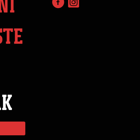
NÍ
STE
ÁK