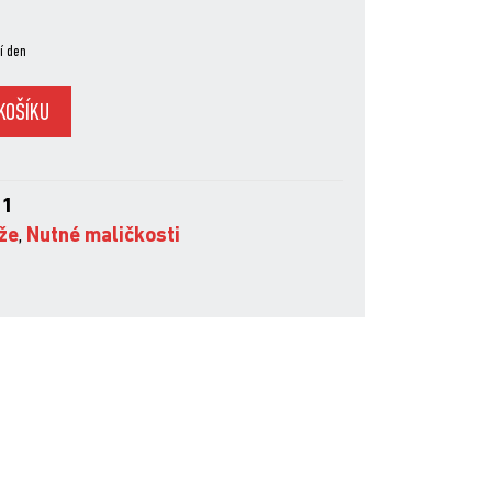
í den
KOŠÍKU
01
že
,
Nutné maličkosti