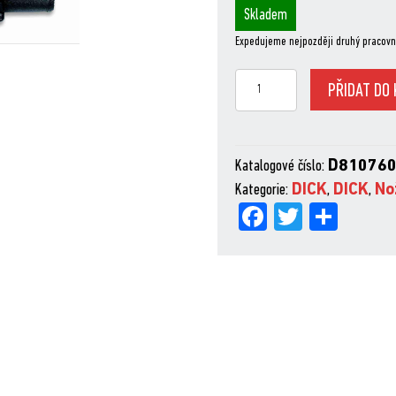
Skladem
Expedujeme nejpozději druhý pracovn
Rolovací
PŘIDAT DO 
7-
dílné
textilní
Katalogové číslo:
D81076
pouzdro
Kategorie:
DICK
,
DICK
,
No
Dick,
Fa
Tw
Sh
prázdné
ce
itt
are
množství
bo
er
ok