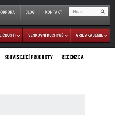
S
S
/PODPORA
BLOG
KONTAKT
e
e
a
a
r
r
c
c
h
LIČKOSTI
VENKOVNÍ KUCHYNĚ
GRIL AKADEMIE
h
SOUVISEJÍCÍ PRODUKTY
RECENZE A