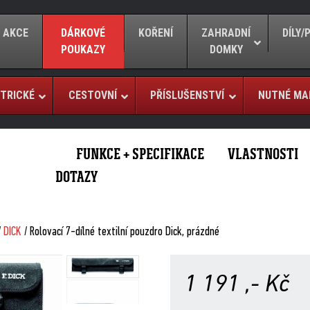
AKCE
DÁRKOVÉ
KOŘENÍ
ZAHRADNÍ
DÍLY
POUKAZY
DOMKY
TRICKÉ
CESTOVNÍ
PŘÍSLUŠENSTVÍ
NUTNÉ MA
FUNKCE + SPECIFIKACE
VLASTNOSTI
DOTAZY
/
DICK
/ Rolovací 7-dílné textilní pouzdro Dick, prázdné
1 191
,- Kč