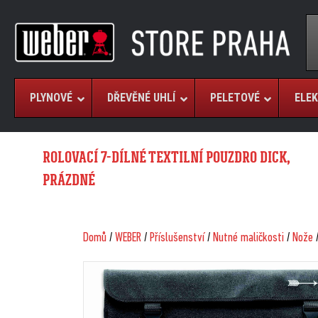
PLYNOVÉ
DŘEVĚNÉ UHLÍ
PELETOVÉ
ELEK
ROLOVACÍ 7-DÍLNÉ TEXTILNÍ POUZDRO DICK,
PRÁZDNÉ
Domů
/
WEBER
/
Příslušenství
/
Nutné maličkosti
/
Nože