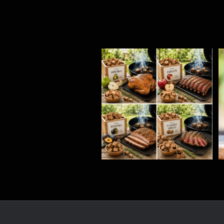
Udící špalíky - BORN TO SMOKE - různé druhy k
...
1
0