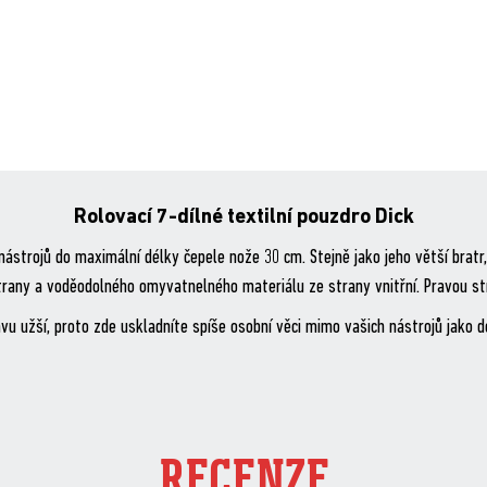
Rolovací 7-dílné textilní pouzdro Dick
nástrojů do maximální délky čepele nože 30 cm. Stejně jako jeho větší brat
trany a voděodolného omyvatnelného materiálu ze strany vnitřní. Pravou str
u užší, proto zde uskladníte spíše osobní věci mimo vašich nástrojů jako do
RECENZE