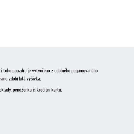
r, i toho pouzdro je vytvořeno z odolného pogumovaného
anu zdobí bílá výšivka.
klady, peněženku či kreditní kartu.