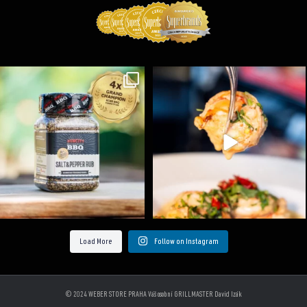
Koření Suncity – autentická BBQ chuť u vás doma!
...
Spoustu podobných triků, které vám usnadní nejenom
...
1
0
9
0
Load More
Follow on Instagram
© 2024 WEBER STORE PRAHA Váš osobní GRILLMASTER David Izák