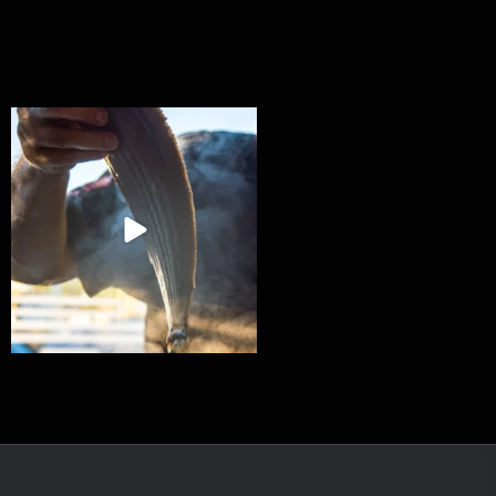
Ryba na grilu je opravdu rychlá, a stejně tak
...
12
0