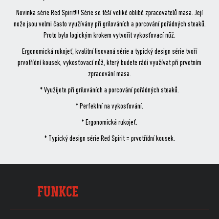
Novinka série Red Spirit!!! Série se těší veliké oblibě zpracovatelů masa. Její
nože jsou velmi často využívány při grilováních a porcování pořádných steaků.
Proto bylo logickým krokem vytvořit vykosťovací nůž.
Ergonomická rukojeť, kvalitní lisovaná série a typický design série tvoří
prvotřídní kousek, vykosťovací nůž, který budete rádi využívat při prvotním
zpracování masa.
* Využijete při grilováních a porcování pořádných steaků.
* Perfektní na vykosťování.
* Ergonomická rukojeť.
* Typický design série Red Spirit = prvotřídní kousek.
FUNKCE