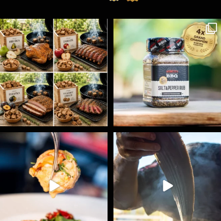
Udící špalíky - BORN TO SMOKE - různé druhy k
...
Koření Suncity – autentická BBQ chuť u vás doma!
...
3
0
1
0
Spoustu podobných triků, které vám usnadní nejenom
...
Ryba na grilu je opravdu rychlá, a stejně tak
...
9
0
12
0