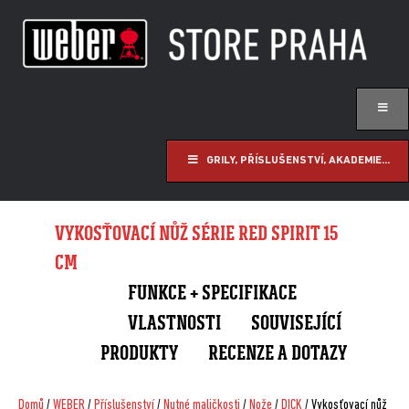
GRILY, PŘÍSLUŠENSTVÍ, AKADEMIE...
VYKOSŤOVACÍ NŮŽ SÉRIE RED SPIRIT 15
CM
FUNKCE + SPECIFIKACE
VLASTNOSTI
SOUVISEJÍCÍ
PRODUKTY
RECENZE A DOTAZY
Domů
/
WEBER
/
Příslušenství
/
Nutné maličkosti
/
Nože
/
DICK
/ Vykosťovací nůž