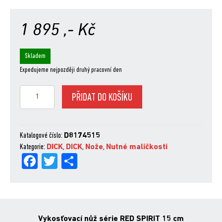
1 895
,- Kč
Skladem
Expedujeme nejpozději druhý pracovní den
Vykosťovací
PŘIDAT DO KOŠÍKU
nůž
série
RED
SPIRIT
Katalogové číslo:
D8174515
15
Kategorie:
DICK
,
DICK
,
Nože
,
Nutné maličkosti
Fa
Tw
Sh
cm
množství
ce
itt
are
bo
er
ok
Vykosťovací nůž série RED SPIRIT 15 cm