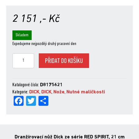
2 151
,- Kč
Skladem
Expedujeme nejpozději druhý pracovní den
Dranžírovací
PŘIDAT DO KOŠÍKU
nůž
Dick
ze
série
Katalogové číslo:
D8175621
RED
Kategorie:
DICK
,
DICK
,
Nože
,
Nutné maličkosti
Fa
Tw
Sh
SPIRIT
21
ce
itt
are
cm
bo
er
množství
ok
Dranžírovací nůž Dick ze série RED SPIRIT, 21 cm