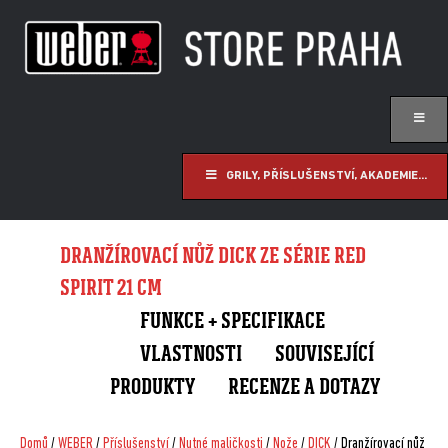
GRILY, PŘÍSLUŠENSTVÍ, AKADEMIE...
DRANŽÍROVACÍ NŮŽ DICK ZE SÉRIE RED
SPIRIT 21 CM
FUNKCE + SPECIFIKACE
VLASTNOSTI
SOUVISEJÍCÍ
PRODUKTY
RECENZE A DOTAZY
Domů
/
WEBER
/
Příslušenství
/
Nutné maličkosti
/
Nože
/
DICK
/ Dranžírovací nůž