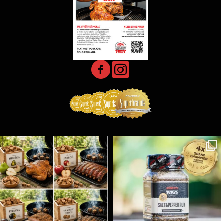
Udící špalíky - BORN TO SMOKE - různé druhy k
...
Koření Suncity – autentická BBQ chuť u vás doma!
...
5
0
1
0