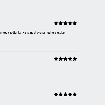
Hodnocení
z 5
om kedy jedla. Laťka je nastavená hodne vysoko.
Hodnocení
z 5
Hodnocení
z 5