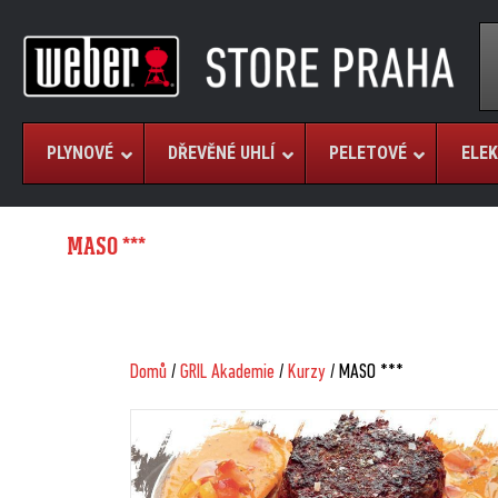
PLYNOVÉ
DŘEVĚNÉ UHLÍ
PELETOVÉ
ELEK
MASO ***
Domů
/
GRIL Akademie
/
Kurzy
/ MASO ***