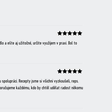
Hodnocení
z 5
lo a ešte aj užitočné, určite využijem v praxi. Bol to
Hodnocení
z 5
spolupráci. Recepty jsme si všichni vyzkoušeli, reps.
 doporučujeme každému, kdo by chtěl udělat radost někomu