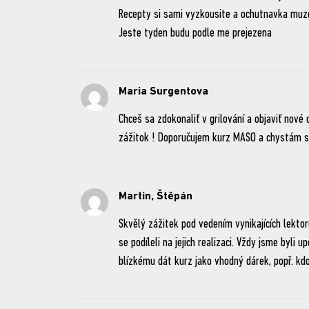
Recepty si sami vyzkousite a ochutnavka muze
Jeste tyden budu podle me prejezena
Maria Surgentova
Chceš sa zdokonaliť v grilování a objaviť nové 
zážitok ! Doporučujem kurz MASO a chystám 
Martin, Štěpán
Skvělý zážitek pod vedením vynikajících lektor
se podíleli na jejich realizaci. Vždy jsme byl
blízkému dát kurz jako vhodný dárek, popř. kdo