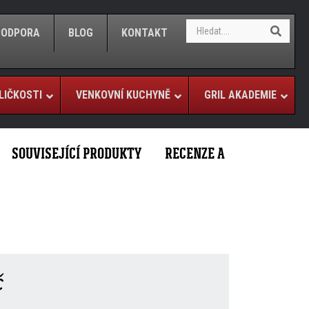
S
S
/PODPORA
BLOG
KONTAKT
e
e
a
a
r
r
c
c
h
LIČKOSTI
VENKOVNÍ KUCHYNĚ
GRIL AKADEMIE
h
SOUVISEJÍCÍ PRODUKTY
RECENZE A
č