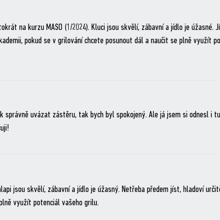
okrát na kurzu MASO (1/2024). Kluci jsou skvělí, zábavní a jídlo je úžasné. J
ademii, pokud se v grilování chcete posunout dál a naučit se plně využít po
k správně uvázat zástěru, tak bych byl spokojený. Ale já jsem si odnesl i t
uji!
api jsou skvělí, zábavní a jídlo je úžasný. Netřeba předem jíst, hladoví urči
ě využít potenciál vašeho grilu.