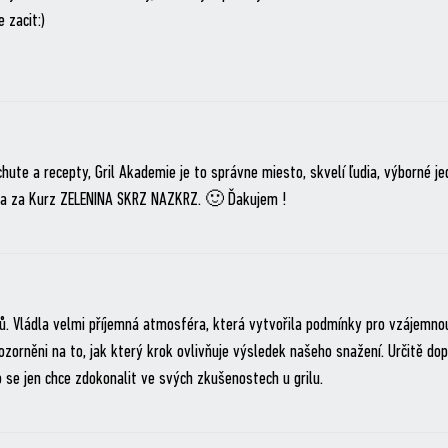
 zacit:)
chute a recepty, Gril Akademie je to správne miesto, skvelí ľudia, výborné jed
sa za Kurz ZELENINA SKRZ NAZKRZ. 🙂 Ďakujem !
ů. Vládla velmi příjemná atmosféra, která vytvořila podmínky pro vzájemnou 
i upozorněni na to, jak který krok ovlivňuje výsledek našeho snažení. Určitě
 se jen chce zdokonalit ve svých zkušenostech u grilu.