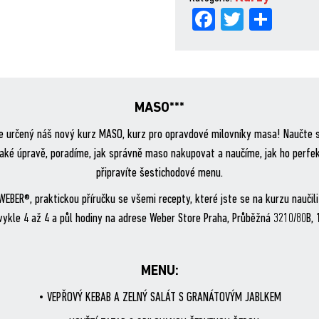
Fa
Tw
Sh
ce
itt
are
bo
er
ok
MASO***
je určený náš nový kurz MASO, kurz pro opravdové milovníky masa! Naučte se
jaké úpravě, poradíme, jak správně maso nakupovat a naučíme, jak ho perfekt
připravíte šestichodové menu.
BER®, praktickou příručku se všemi recepty, které jste se na kurzu naučili 
vykle 4 až 4 a půl hodiny na adrese Weber Store Praha, Průběžná 3210/80B, 
MENU:
• VEPŘOVÝ KEBAB A ZELNÝ SALÁT S GRANÁTOVÝM JABLKEM