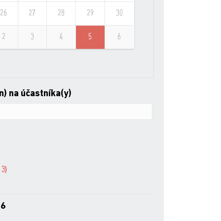
26
27
28
29
30
2
3
4
5
6
n) na účastníka(y)
13
)
06