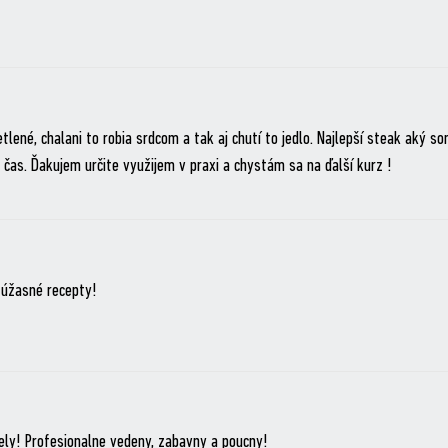
lené, chalani to robia srdcom a tak aj chutí to jedlo. Najlepší steak aký s
čas. Ďakujem určite využijem v praxi a chystám sa na ďalší kurz !
a úžasné recepty!
ely! Profesionalne vedeny, zabavny a poucny!