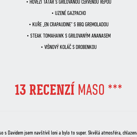
• HOVĚZÍ TATAR S GRILOVANOU ČERVENOU ŘEPOU
• UZENÉ GAZPACHO
• KUŘE „EN CRAPAUDINE“ S BBQ GREMOLADOU
• STEAK TOMAHAWK S GRILOVANÝM ANANASEM
• VIŠNOVÝ KOLÁČ S DROBENKOU
13 RECENZÍ
MASO ***
s Davidem jsem navštívil loni a bylo to super. Skvělá atmosféra, chlazená 