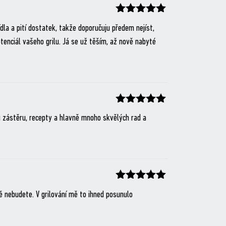
Hodnocení
z 5
ídla a pití dostatek, takže doporučuju předem nejíst,
tenciál vašeho grilu. Já se už těším, až nově nabyté
Hodnocení
z 5
u zástěru, recepty a hlavně mnoho skvělých rad a
Hodnocení
z 5
tě nebudete. V grilování mě to ihned posunulo