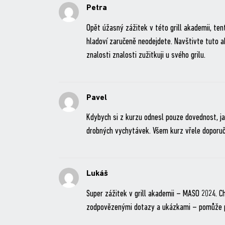
Petra
Opět úžasný zážitek v této grill akademii, tent
hladoví zaručeně neodejdete. Navštivte tuto ak
znalosti znalosti zužitkuji u svého grilu.
Pavel
Kdybych si z kurzu odnesl pouze dovednost, ja
drobných vychytávek. Všem kurz vřele doporuč
Lukáš
Super zážitek v grill akademii – MASO 2024. Chl
zodpovězenými dotazy a ukázkami – pomůže pln