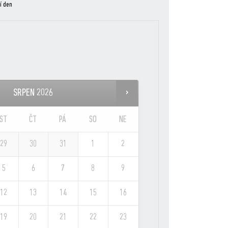
í den
SRPEN
2026
ST
ČT
PÁ
SO
NE
29
30
31
1
2
5
6
7
8
9
12
13
14
15
16
19
20
21
22
23