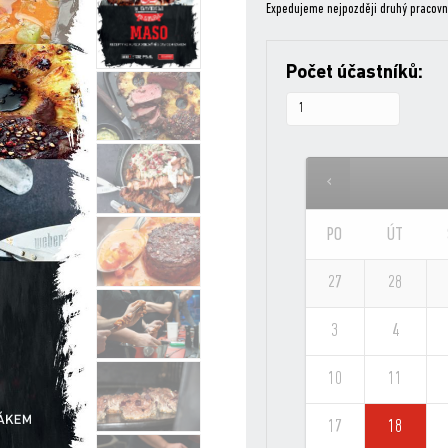
Expedujeme nejpozději druhý pracovn
Počet účastníků:
PO
ÚT
27
28
3
4
10
11
17
18