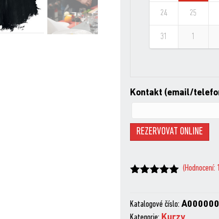
24
25
31
1
Kontakt (email/telefo
REZERVOVAT ONLINE
(Hodnocení:
Hodnoceno
z 5
na základě
hodnocení
Katalogové číslo:
A00000
zákazníků
Kategorie:
Kurzy