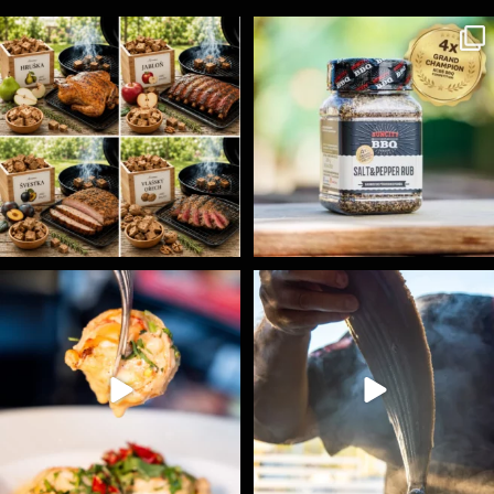
Udící špalíky - BORN TO SMOKE - různé druhy k
...
Koření Suncity – autentická BBQ chuť u vás doma!
...
5
0
1
0
Spoustu podobných triků, které vám usnadní nejenom
...
Ryba na grilu je opravdu rychlá, a stejně tak
...
9
0
12
0