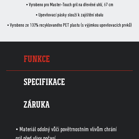
• Vyrobeno pro Master-Touch gril na dřevěné uhlí, 67 cm
• Upevňovací pásky slouží k zajištění obalu
• Vyrobeno ze 100% recyklovaného PET plastu (s výjimkou upevňovacích prvků)
FUNKCE
SPECIFIKACE
ZÁRUKA
• Materiál odolný vůči povětrnostním vlivům chrání
gril před vlivy počasí