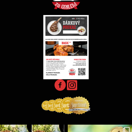
Udící špalíky - BORN TO SMOKE - různé druhy k
...
Koření Suncity – autentická BBQ chuť u vás doma!
...