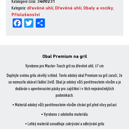
Master-
Katalogové číslo:
3400231
Touch
Kategorie:
dřevěné uhlí
,
Dřevěné uhlí
,
Obaly a vozíky
,
CRAFTED
Příslušenství
Fa
Tw
Sh
67cm
množství
ce
itt
are
bo
er
ok
Obal Premium na gril
Vyrobeno pro Master-Touch gril na dřevěné uhlí, 67 cm
Dopřejte svému grilu skvělý vzhled. Tento odolný obal Premium na gril zaručí, že
se nemusíte obávat řádění živlů. Obal je odolný vůči povětrnostním vlivům a je
dodáván s upevňovacími pásky pro zajištění i v těch nejnáročnějších
podmínkách.
• Materiál odolný vůči povětrnostním vlivům chrání gril před vlivy počasí
• Vyrobeno z odolného materiálu
• Lehký materiál usnadňuje zakrývání a odkrývání grilu