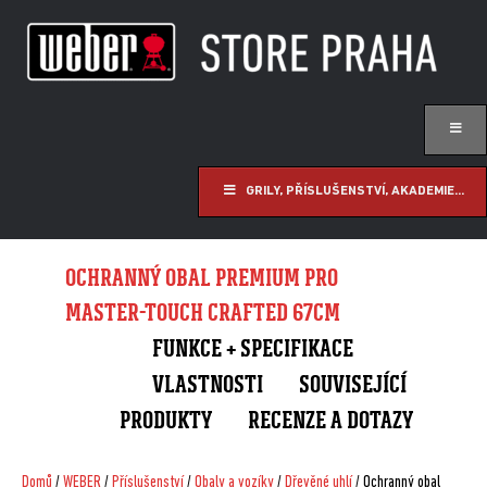
GRILY, PŘÍSLUŠENSTVÍ, AKADEMIE...
OCHRANNÝ OBAL PREMIUM PRO
MASTER-TOUCH CRAFTED 67CM
FUNKCE + SPECIFIKACE
VLASTNOSTI
SOUVISEJÍCÍ
PRODUKTY
RECENZE A DOTAZY
Domů
/
WEBER
/
Příslušenství
/
Obaly a vozíky
/
Dřevěné uhlí
/ Ochranný obal