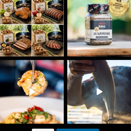
1
0
1
0
Spoustu podobných triků, které vám usnadní nejenom
...
Ryba na grilu je opravdu rychlá, a stejně tak
...
9
0
12
0