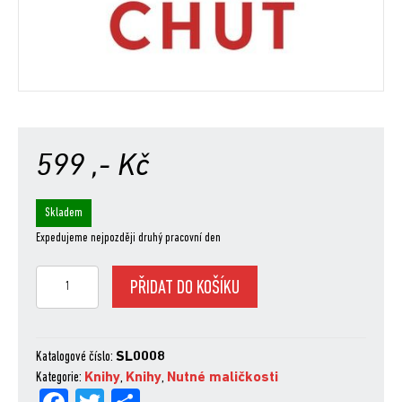
599
,- Kč
Skladem
Expedujeme nejpozději druhý pracovní den
OttoLenghi:
PŘIDAT DO KOŠÍKU
CHUŤ
množství
Katalogové číslo:
SL0008
Kategorie:
Knihy
,
Knihy
,
Nutné maličkosti