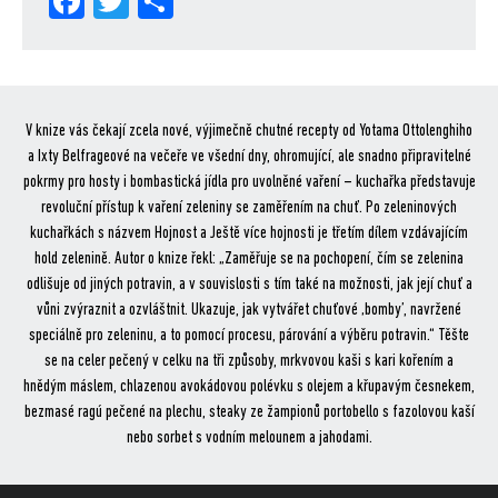
Fa
Tw
Sh
ce
itt
are
bo
er
ok
V knize vás čekají zcela nové, výjimečně chutné recepty od Yotama Ottolenghiho
a Ixty Belfrageové na večeře ve všední dny, ohromující, ale snadno připravitelné
pokrmy pro hosty i bombastická jídla pro uvolněné vaření – kuchařka představuje
revoluční přístup k vaření zeleniny se zaměřením na chuť. Po zeleninových
kuchařkách s názvem Hojnost a Ještě více hojnosti je třetím dílem vzdávajícím
hold zelenině. Autor o knize řekl: „Zaměřuje se na pochopení, čím se zelenina
odlišuje od jiných potravin, a v souvislosti s tím také na možnosti, jak její chuť a
vůni zvýraznit a ozvláštnit. Ukazuje, jak vytvářet chuťové ‚bomby’, navržené
speciálně pro zeleninu, a to pomocí procesu, párování a výběru potravin.“ Těšte
se na celer pečený v celku na tři způsoby, mrkvovou kaši s kari kořením a
hnědým máslem, chlazenou avokádovou polévku s olejem a křupavým česnekem,
bezmasé ragú pečené na plechu, steaky ze žampionů portobello s fazolovou kaší
nebo sorbet s vodním melounem a jahodami.