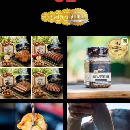
Udící špalíky - BORN TO SMOKE - různé druhy k
...
Koření Suncity – autentická BBQ chuť u vás doma!
...
5
0
1
0
Spoustu podobných triků, které vám usnadní nejenom
...
Ryba na grilu je opravdu rychlá, a stejně tak
...
9
0
12
0