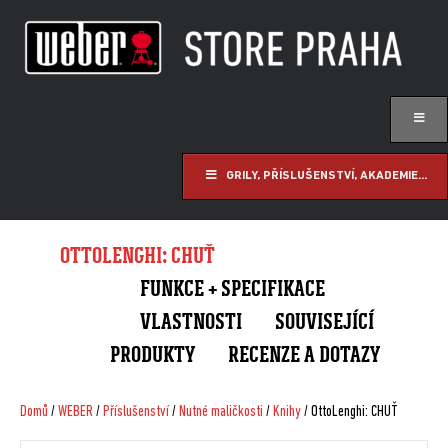
GRILY, PŘÍSLUŠENSTVÍ, AKADEMIE...
OTTOLENGHI: CHUŤ
FUNKCE + SPECIFIKACE
VLASTNOSTI
SOUVISEJÍCÍ
PRODUKTY
RECENZE A DOTAZY
Domů
/
WEBER
/
Příslušenství
/
Nutné maličkosti
/
Knihy
/ OttoLenghi: CHUŤ