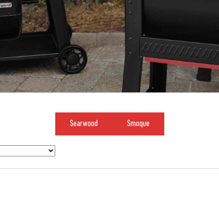
Searwood
Smoque