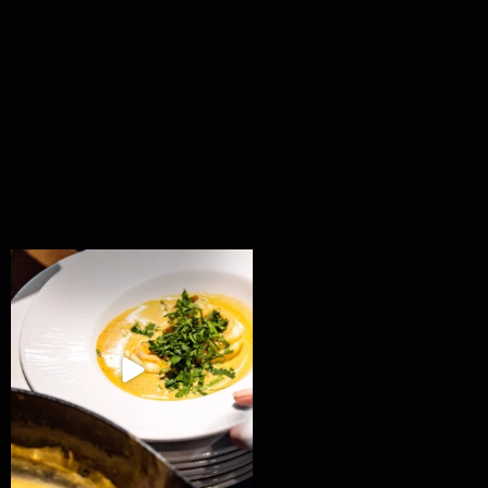
Všechny fámozní recepty, které znáte z našich
...
8
0