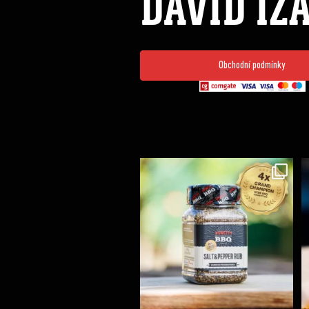
DAVID IZ
Obchodní podmínky
Koření Suncity – autentická BBQ chuť u vás doma!
...
1
0