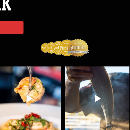
ÁK
Spoustu podobných triků, které vám usnadní nejenom
...
Ryba na grilu je opravdu rychlá, a stejně tak
...
9
0
12
0