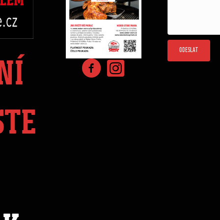
ODESLAT
NÍ
STE