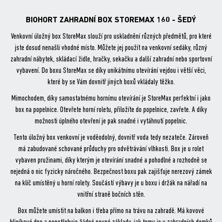
ok
BIOHORT ZAHRADNÍ BOX STOREMAX 160 - ŠEDÝ
Venkovní úložný box StoreMax slouží pro uskladnění různých předmětů, pro které
jste dosud nenašli vhodné místo. Můžete jej použít na venkovní sedáky, různý
zahradní nábytek, skládací židle, hračky, sekačku a další zahradní nebo sportovní
vybavení. Do boxu StoreMax se díky unikátnímu otevírání vejdou i větší věci,
které by se Vám dovnitř jiných boxů vkládaly těžko.
Mimochodem, díky samostatnému hornímu otevírání je StoreMax perfektní i jako
box na popelnice. Otevřete horní roletu, přiložíte do popelnice, zavřete. A díky
možnosti úplného otevření je pak snadné i vytáhnutí popelnic.
Tento úložný box venkovní je voděodolný, dovnitř voda tedy nezateče. Zároveň
má zabudované schované průduchy pro odvětrávání vlhkosti. Box je u rolet
vybaven pružinami, díky kterým je otevírání snadné a pohodlné a rozhodně se
nejedná o nic fyzicky náročného. Bezpečnost boxu pak zajišťuje nerezový zámek
na klíč umístěný u horní rolety. Součástí výbavy je u boxu i držák na nářadí na
vnitřní straně bočních stěn.
Box můžete umístit na balkon i třeba přímo na trávu na zahradě. Má kovové