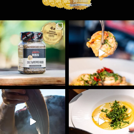
Koření Suncity – autentická BBQ chuť u vás doma!
...
Spoustu podobných triků, které vám usnadní nejenom
...
1
0
9
0
Ryba na grilu je opravdu rychlá, a stejně tak
...
Všechny fámozní recepty, které znáte z našich
...
12
0
8
0