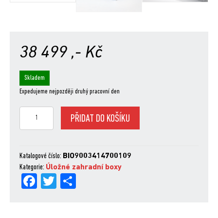
38 499
,- Kč
Skladem
Expedujeme nejpozději druhý pracovní den
ZAHRADNÍ
PŘIDAT DO KOŠÍKU
BOX
STOREMAX
160
-
Katalogové číslo:
BIO9003414700109
ŠEDÝ
Kategorie:
Úložné zahradní boxy
Fa
Tw
Sh
množství
ce
itt
are
bo
er