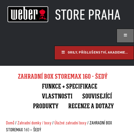
GRILY, PŘÍSLUŠENSTVÍ, AKADEMIE...
ZAHRADNÍ BOX STOREMAX 160 - ŠEDÝ
FUNKCE + SPECIFIKACE
VLASTNOSTI
SOUVISEJÍCÍ
PRODUKTY
RECENZE A DOTAZY
Domů
/
Zahradní domky / boxy
/
Úložné zahradní boxy
/ ZAHRADNÍ BOX
STOREMAX 160 – ŠEDÝ