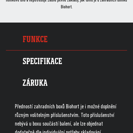
hliníkové dno a nepotřebuje žádné pevné základy, jak tomu je u zahradních domků
Biohort.
FUNKCE
SPECIFIKACE
ZÁRUKA
Předností zahradních boxů Biohort je i možné doplnění
různým volitelným příslušenstvím. Toto příslušenství
nebývá u boxu součástí balení, ale lze objednat
dodatečně dle individuální potřeby skladování.