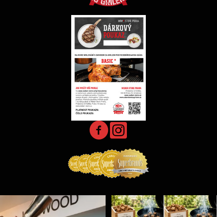
Jak může chutnat grilovačka s párováním koktejlů
...
Udící špalíky - BORN TO SMOKE - různé druhy k
...