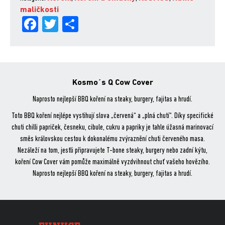
g
maličkosti
Fa
Tw
Sh
množství
ce
itt
are
bo
er
ok
Kosmo´s Q Cow Cover
Naprosto nejlepší BBQ koření na steaky, burgery, fajitas a hrudí.
Toto BBQ koření nejlépe vystihují slova „červená“ a „plná chutí“. Díky specifické
chuti chilli papriček, česneku, cibule, cukru a papriky je tahle úžasná marinovací
směs královskou cestou k dokonalému zvýraznění chuti červeného masa.
Nezáleží na tom, jestli připravujete T-bone steaky, burgery nebo zadní kýtu,
koření Cow Cover vám pomůže maximálně vyzdvihnout chuť vašeho hovězího.
Naprosto nejlepší BBQ koření na steaky, burgery, fajitas a hrudí.