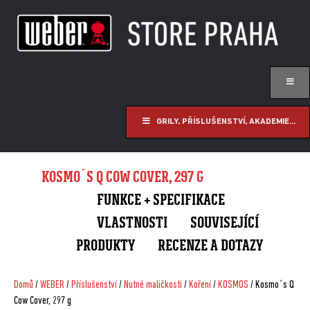
GRILY, PŘÍSLUŠENSTVÍ, AKADEMIE...
KOSMO´S Q COW COVER, 297 G
FUNKCE + SPECIFIKACE
VLASTNOSTI
SOUVISEJÍCÍ
PRODUKTY
RECENZE A DOTAZY
Domů
/
WEBER
/
Příslušenství
/
Nutné maličkosti
/
Koření
/
KOSMOS
/ Kosmo´s Q
Cow Cover, 297 g