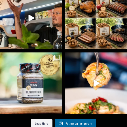
15
0
6
0
Koření Suncity – autentická BBQ chuť u vás doma!
...
Spoustu podobných triků, které vám usnadní nejenom
...
1
0
9
0
Load More
Follow on Instagram