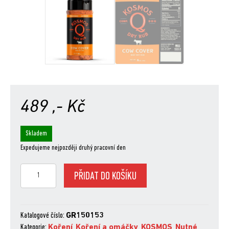
489
,- Kč
Skladem
Expedujeme nejpozději druhý pracovní den
Kosmo
PŘIDAT DO KOŠÍKU
´s
Q
Cow
Cover,
Katalogové číslo:
GR150153
297
Kategorie:
Koření
,
Koření a omáčky
,
KOSMOS
,
Nutné