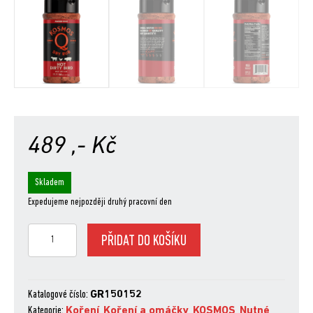
489
,- Kč
Skladem
Expedujeme nejpozději druhý pracovní den
Kosmo
PŘIDAT DO KOŠÍKU
´s
Q
Dirty
Bird
Katalogové číslo:
GR150152
HOT,
Kategorie:
Koření
,
Koření a omáčky
,
KOSMOS
,
Nutné