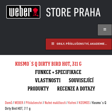
GRILY, PŘÍSLUŠENSTVÍ, AKADEMIE...
KOSMO´S Q DIRTY BIRD HOT, 311 G
FUNKCE + SPECIFIKACE
VLASTNOSTI
SOUVISEJÍCÍ
PRODUKTY
RECENZE A DOTAZY
Domů
/
WEBER
/
Příslušenství
/
Nutné maličkosti
/
Koření
/
KOSMOS
/ Kosmo´s Q
Dirty Bird HOT, 311 g