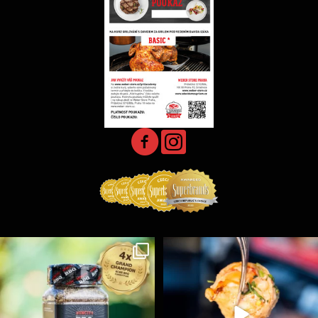
Koření Suncity – autentická BBQ chuť u vás doma!
...
Spoustu podobných triků, které vám usnadní nejenom
...
1
0
9
0