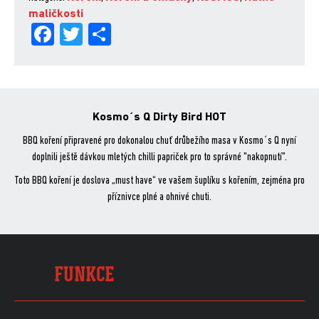
311
maličkosti
Fa
Tw
Sh
g
množství
ce
itt
are
bo
er
ok
Kosmo´s Q Dirty Bird HOT
BBQ koření připravené pro dokonalou chuť drůbežího masa v Kosmo´s Q nyní
doplnili ještě dávkou mletých chilli papriček pro to správné "nakopnutí".
Toto BBQ koření je doslova „must have“ ve vašem šuplíku s kořením, zejména pro
příznivce plné a ohnivé chuti.
FUNKCE