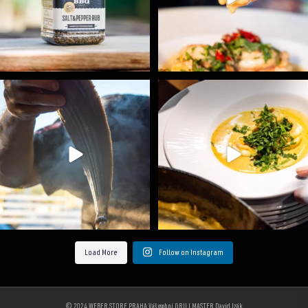
Ryba na grilu je opravdu rychlá, a stejně tak
...
Všechny fámozní recepty, které znáte z našich
...
12
0
8
0
Load More
Follow on Instagram
© 2024 WEBER STORE PRAHA Váš osobní GRILLMASTER David Izák