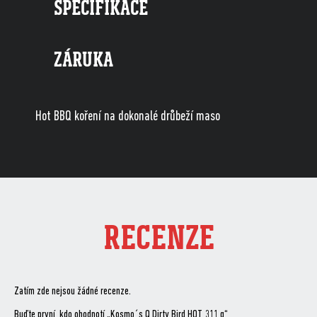
SPECIFIKACE
ZÁRUKA
Hot BBQ koření na dokonalé drůbeží maso
RECENZE
Zatím zde nejsou žádné recenze.
Buďte první, kdo ohodnotí „Kosmo´s Q Dirty Bird HOT, 311 g“