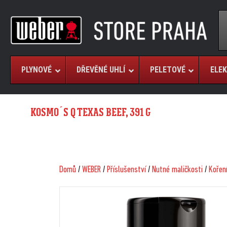
PLYNOVÉ
DŘEVĚNÉ UHLÍ
PELETOVÉ
ELEK
KOSMO´S Q TEXAS BEEF, 391 G
Domů
/
WEBER
/
Příslušenství
/
Nutné maličkosti
/
Kořen