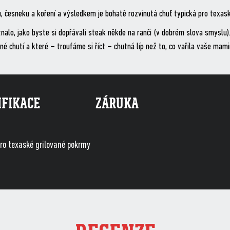
u, česneku a koření a výsledkem je bohatě rozvinutá chuť typická pro texas
nalo, jako byste si dopřávali steak někde na ranči (v dobrém slova smyslu)
lné chutí a které – troufáme si říct – chutná líp než to, co vařila vaše ma
IFIKACE
ZÁRUKA
pro texaské grilované pokrmy