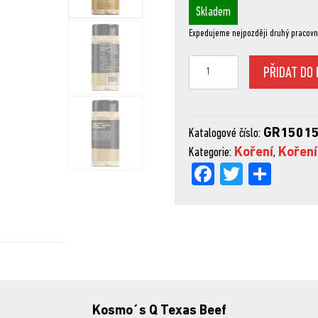
Skladem
Expedujeme nejpozději druhý pracovn
Kosmo
PŘIDAT DO 
´s
Q
Texas
Katalogové číslo:
GR1501
Beef,
Kategorie:
Koření
,
Koření
391
Fa
Tw
Sh
g
ce
itt
are
množství
bo
er
ok
Kosmo´s Q Texas Beef