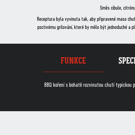
Směs cibule, citrón
Receptura byla vyvinuta tak, aby připravené maso chut
poctivému grilování, které by mělo být jednoduché a p
FUNKCE
SPEC
BBQ koření s bohatě rozvinutou chutí typickou 