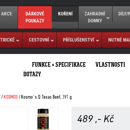
AKCE
DÁRKOVÉ
KOŘENÍ
ZAHRADNÍ
DÍLY
POUKAZY
DOMKY
TRICKÉ
CESTOVNÍ
PŘÍSLUŠENSTVÍ
NUTNÉ MA
FUNKCE + SPECIFIKACE
VLASTNOSTI
DOTAZY
í
/
KOSMOS
/ Kosmo´s Q Texas Beef, 391 g
489
,- Kč