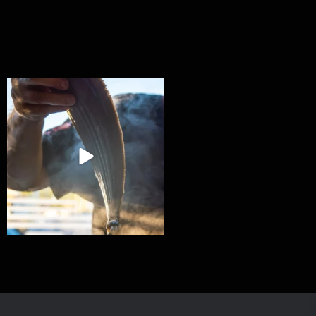
Ryba na grilu je opravdu rychlá, a stejně tak
...
12
0