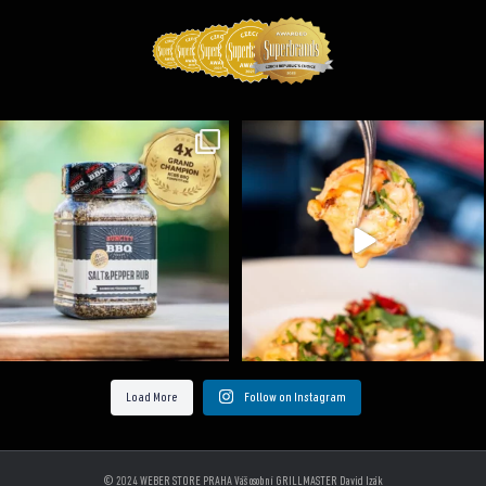
Koření Suncity – autentická BBQ chuť u vás doma!
...
Spoustu podobných triků, které vám usnadní nejenom
...
1
0
9
0
Load More
Follow on Instagram
© 2024 WEBER STORE PRAHA Váš osobní GRILLMASTER David Izák