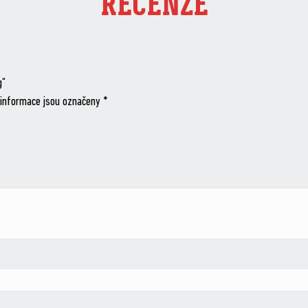
RECENZE
g“
informace jsou označeny
*