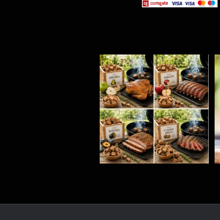
Udící špalíky - BORN TO SMOKE - různé druhy k
...
5
0