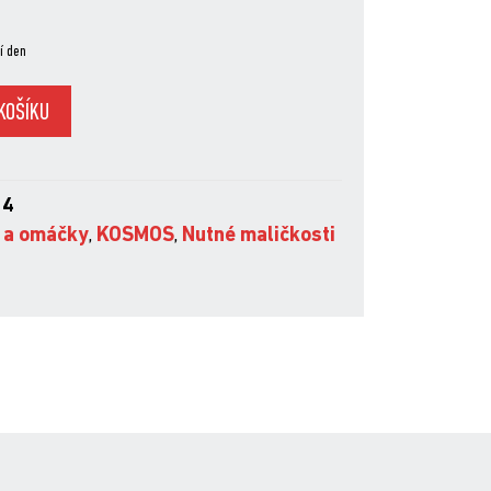
í den
KOŠÍKU
54
 a omáčky
,
KOSMOS
,
Nutné maličkosti