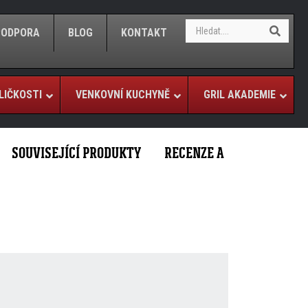
S
S
/PODPORA
BLOG
KONTAKT
e
e
a
a
r
r
c
c
h
LIČKOSTI
VENKOVNÍ KUCHYNĚ
GRIL AKADEMIE
h
SOUVISEJÍCÍ PRODUKTY
RECENZE A