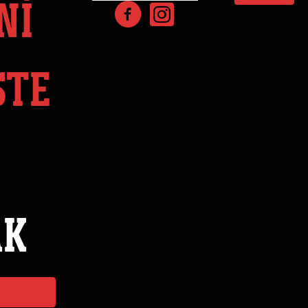
NÍ
STE
ÁK