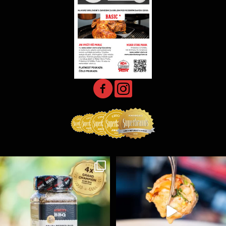
Koření Suncity – autentická BBQ chuť u vás doma!
...
Spoustu podobných triků, které vám usnadní nejenom
...
1
0
9
0