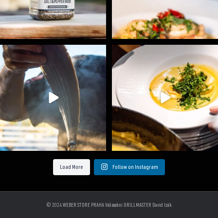
Ryba na grilu je opravdu rychlá, a stejně tak
...
Všechny fámozní recepty, které znáte z našich
...
12
0
8
0
Load More
Follow on Instagram
© 2024 WEBER STORE PRAHA Váš osobní GRILLMASTER David Izák