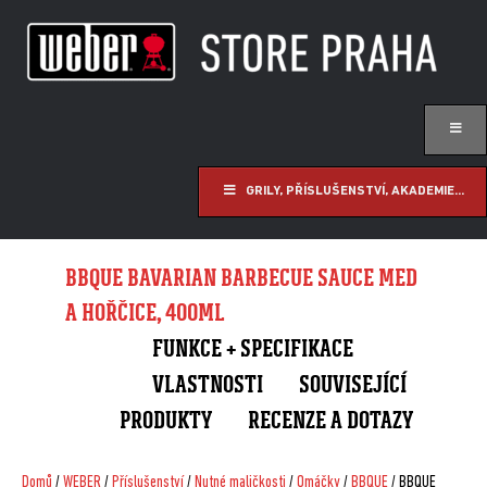
GRILY, PŘÍSLUŠENSTVÍ, AKADEMIE...
BBQUE BAVARIAN BARBECUE SAUCE MED
A HOŘČICE, 400ML
FUNKCE + SPECIFIKACE
VLASTNOSTI
SOUVISEJÍCÍ
PRODUKTY
RECENZE A DOTAZY
Domů
/
WEBER
/
Příslušenství
/
Nutné maličkosti
/
Omáčky
/
BBQUE
/ BBQUE