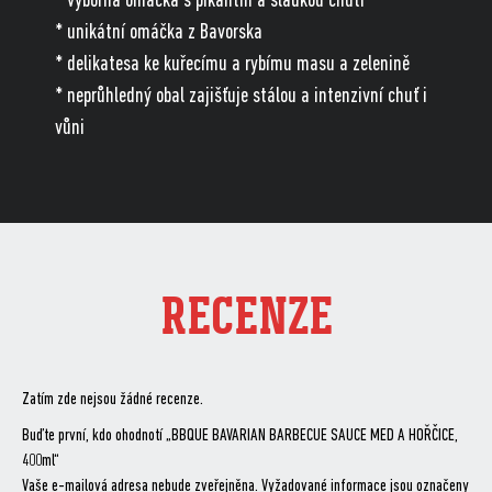
* výborná omáčka s pikantní a sladkou chutí
* unikátní omáčka z Bavorska
* delikatesa ke kuřecímu a rybímu masu a zelenině
* neprůhledný obal zajišťuje stálou a intenzivní chuť i
vůni
RECENZE
Zatím zde nejsou žádné recenze.
Buďte první, kdo ohodnotí „BBQUE BAVARIAN BARBECUE SAUCE MED A HOŘČICE,
400ml“
Vaše e-mailová adresa nebude zveřejněna.
Vyžadované informace jsou označeny