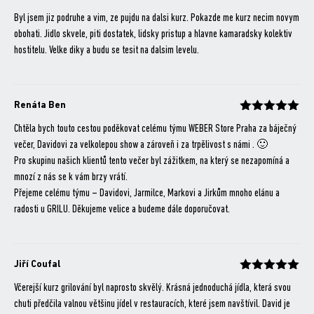
Hodnocení
z 5
Byl jsem jiz podruhe a vim, ze pujdu na dalsi kurz. Pokazde me kurz necim novym
obohati. Jidlo skvele, piti dostatek, lidsky pristup a hlavne kamaradsky kolektiv
hostitelu. Velke diky a budu se tesit na dalsim levelu.
Renáta Ben
Hodnocení
z 5
Chtěla bych touto cestou poděkovat celému týmu WEBER Store Praha za báječný
večer, Davidovi za velkolepou show a zároveň i za trpělivost s námi . 🙂
Pro skupinu našich klientů tento večer byl zážitkem, na který se nezapomíná a
mnozí z nás se k vám brzy vrátí.
Přejeme celému týmu – Davidovi, Jarmilce, Markovi a Jirkům mnoho elánu a
radosti u GRILU. Děkujeme velice a budeme dále doporučovat.
Jiří Coufal
Hodnocení
z 5
Včerejší kurz grilování byl naprosto skvělý. Krásná jednoduchá jídla, která svou
chuti předčila valnou většinu jídel v restauracích, které jsem navštívil. David je