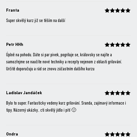
Franta
Hodnocení
z 5
Super skvělý kurz již se těším na další
Petr HHh
Hodnocení
z 5
Úplně na pohodu. Dáte si par pivek, pogriluje se, královsky se najíte a
samozřejme se naučíte nové techniky a recepty nejenom z oblasti grilování.
Určitě doporučuju a rád se znovu zúčastním dalšího kurzu
Ladislav Jandáček
Hodnocení
z 5
Bylo to super. Fantasticky vedeny kurz grilování. Sranda, zajímavý informace i
tipy. Názorný ukázky.. cti skvělý jídlo i pití 🙂
Ondra