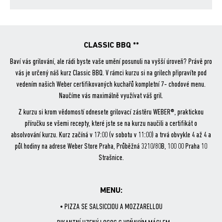
ce
itt
are
bo
er
ok
CLASSIC BBQ **
Baví vás grilování, ale rádi byste vaše umění posunuli na vyšší úroveň? Právě pro
vás je určený náš kurz Classic BBQ. V rámci kurzu si na grilech připravíte pod
vedením našich Weber certifikovaných kuchařů kompletní 7- chodové menu.
Naučíme vás maximálně využívat váš gril.
Z kurzu si krom vědomostí odnesete grilovací zástěru WEBER®, praktickou
příručku se všemi recepty, které jste se na kurzu naučili a certifikát o
absolvování kurzu. Kurz začíná v 17:00 (v sobotu v 11:00) a trvá obvykle 4 až 4 a
půl hodiny na adrese Weber Store Praha, Průběžná 3210/80B, 100 00 Praha 10
Strašnice.
MENU:
• PIZZA SE SALSICCIOU A MOZZARELLOU