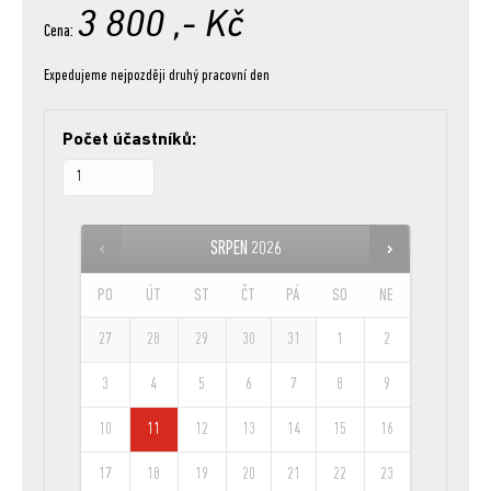
3 800
,- Kč
Cena:
Expedujeme nejpozději druhý pracovní den
Počet účastníků:
SRPEN
2026
PO
ÚT
ST
ČT
PÁ
SO
NE
27
28
29
30
31
1
2
3
4
5
6
7
8
9
10
11
12
13
14
15
16
17
18
19
20
21
22
23