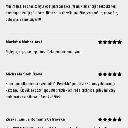
Hodnocení
z 5
Musím říct, že dnes to byla opět parádní akce. Všem kteří chtěji neokoukanou
akci doporučujuji přijít sem. Něco se tu dozvíte, naučíte, vyzkoušíte, napapáte,
pobavíte. Za mě super!!!!
Markéta Mohoritová
Hodnocení
z 5
Nejlepsi, nejzabavnejsi kurz! Dekujeme celemu tymu!
Michaela Stehlíková
Hodnocení
z 5
Kluci jsou odborníci na svém místě! Perfektně poradí a BBQ kurzy doporučuji
každému! Člověk se dozví spoustu praktických rad a technik a grilování vždy
bude hračka a zábava. Úžasný zážitek!
Zuzka, Emil a Roman z Ostravska
Hodnocení
z 5