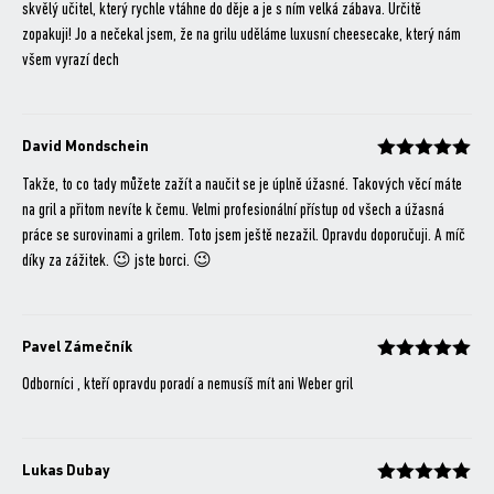
skvělý učitel, který rychle vtáhne do děje a je s ním velká zábava. Určitě
zopakuji! Jo a nečekal jsem, že na grilu uděláme luxusní cheesecake, který nám
všem vyrazí dech
David Mondschein
Hodnocení
z 5
Takže, to co tady můžete zažít a naučit se je úplně úžasné. Takových věcí máte
na gril a přitom nevíte k čemu. Velmi profesionální přístup od všech a úžasná
práce se surovinami a grilem. Toto jsem ještě nezažil. Opravdu doporučuji. A míč
díky za zážitek. 😉 jste borci. 😉
Pavel Zámečník
Hodnocení
z 5
Odborníci , kteří opravdu poradí a nemusíš mít ani Weber gril
Lukas Dubay