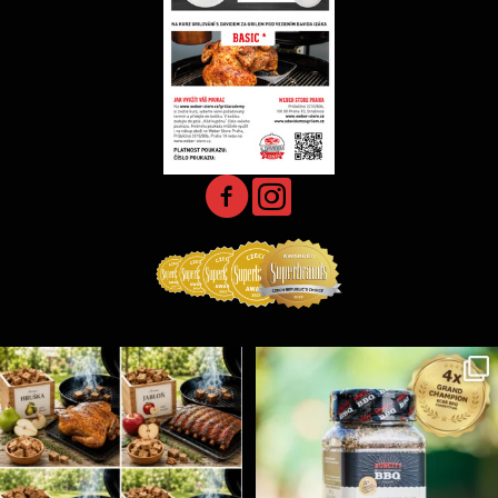
Udící špalíky - BORN TO SMOKE - různé druhy k
...
Koření Suncity – autentická BBQ chuť u vás doma!
...
3
0
1
0