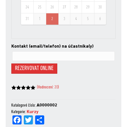
24
25
26
27
28
29
30
31
1
2
3
4
5
6
Kontakt (email/telefon) na účastníka(y)
REZERVOVAT ONLINE
(Hodnocení:
20
)
Hodnoceno
z 5
na základě
hodnocení
Katalogové číslo:
A0000002
zákazníků
Kategorie:
Kurzy
Fa
Tw
Sh