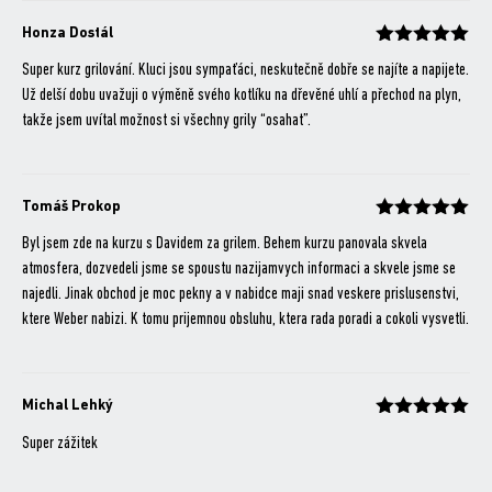
Honza Dostál
Hodnocení
z 5
Super kurz grilování. Kluci jsou sympaťáci, neskutečně dobře se najíte a napijete.
Už delší dobu uvažuji o výměně svého kotlíku na dřevěné uhlí a přechod na plyn,
takže jsem uvítal možnost si všechny grily “osahat”.
Tomáš Prokop
Hodnocení
z 5
Byl jsem zde na kurzu s Davidem za grilem. Behem kurzu panovala skvela
atmosfera, dozvedeli jsme se spoustu nazijamvych informaci a skvele jsme se
najedli. Jinak obchod je moc pekny a v nabidce maji snad veskere prislusenstvi,
ktere Weber nabizi. K tomu prijemnou obsluhu, ktera rada poradi a cokoli vysvetli.
Michal Lehký
Hodnocení
z 5
Super zážitek