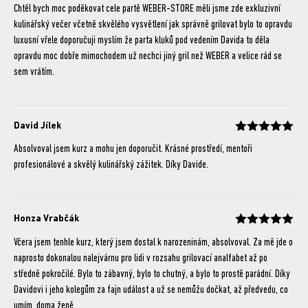
Hodnocení
z 5
Chtěl bych moc poděkovat cele partě WEBER-STORE měli jsme zde exkluzivní
kulinářský večer včetně skvělého vysvětlení jak správně grilovat bylo to opravdu
luxusní vřele doporučuji myslím že parta kluků pod vedením Davida to děla
opravdu moc dobře mimochodem už nechci jiný gril než WEBER a velice rád se
sem vrátím.
David Jílek
Hodnocení
z 5
Absolvoval jsem kurz a mohu jen doporučit. Krásné prostředí, mentoři
profesionálové a skvělý kulinářský zážitek. Díky Davide.
Honza Vrabčák
Hodnocení
z 5
Včera jsem tenhle kurz, který jsem dostal k narozeninám, absolvoval. Za mě jde o
naprosto dokonalou nalejvárnu pro lidi v rozsahu grilovací analfabet až po
středně pokročilé. Bylo to zábavný, bylo to chutný, a bylo to prostě parádní. Díky
Davidovi i jeho kolegům za fajn událost a už se nemůžu dočkat, až předvedu, co
umím, doma ženě.