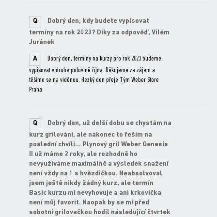
Q
Dobrý den, kdy budete vypisovat
termíny na rok 2023? Díky za odpověď, Vilém
Juránek
A
Dobrý den, termíny na kurzy pro rok 2023 budeme
vypisovat v druhé polovině října. Děkujeme za zájem a
těšíme se na viděnou. Hezký den přeje Tým Weber Store
Praha
Q
Dobrý den, už delší dobu se chystám na
kurz grilování, ale nakonec to řeším na
poslední chvíli... Plynový gril Weber Genesis
II už máme 2 roky, ale rozhodně ho
nevyužíváme maximálně a výsledek snažení
není vždy na 1 s hvězdičkou. Neabsolvoval
jsem ještě nikdy žádný kurz, ale termín
Basic kurzu mi nevyhovuje a ani krkovička
není můj favorit. Naopak by se mi před
sobotní grilovačkou hodil následující čtvrtek