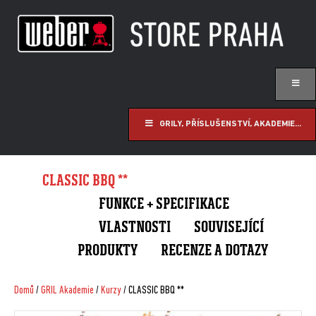
GRILY, PŘÍSLUŠENSTVÍ, AKADEMIE...
CLASSIC BBQ **
FUNKCE + SPECIFIKACE
VLASTNOSTI
SOUVISEJÍCÍ
PRODUKTY
RECENZE A DOTAZY
Domů
/
GRIL Akademie
/
Kurzy
/ CLASSIC BBQ **