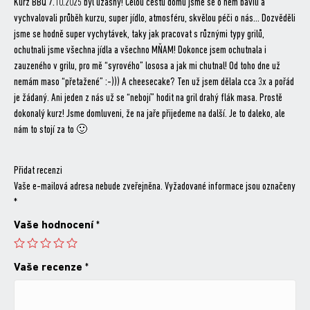
Kurz BBQ 7.10.2025 byl úžasný! Celou cestu domů jsme se o něm bavili a
vychvalovali průběh kurzu, super jídlo, atmosféru, skvělou péči o nás… Dozvěděli
jsme se hodně super vychytávek, taky jak pracovat s různými typy grilů,
ochutnali jsme všechna jídla a všechno MŇAM! Dokonce jsem ochutnala i
zauzeného v grilu, pro mě “syrového” lososa a jak mi chutnal! Od toho dne už
nemám maso “přetažené” :-))) A cheesecake? Ten už jsem dělala cca 3x a pořád
je žádaný. Ani jeden z nás už se “nebojí” hodit na gril drahý flák masa. Prostě
dokonalý kurz! Jsme domluveni, že na jaře přijedeme na další. Je to daleko, ale
nám to stojí za to 🙂
Přidat recenzi
Vaše e-mailová adresa nebude zveřejněna.
Vyžadované informace jsou označeny
*
Vaše hodnocení
*
Vaše recenze
*