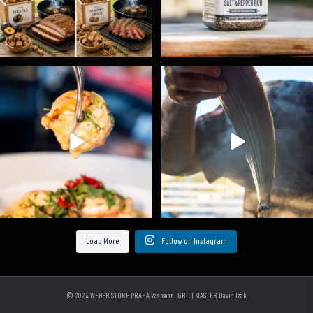
Spoustu podobných triků, které vám usnadní nejenom
...
Ryba na grilu je opravdu rychlá, a stejně tak
...
9
0
12
0
Load More
Follow on Instagram
© 2024 WEBER STORE PRAHA Váš osobní GRILLMASTER David Izák