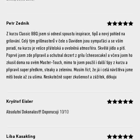
Petr Zedník
Hodnocení
z 5
Z kurzu Classic BBQ jsem si odnesl spoustu inspirace, tipů a nový pohled na
grilování. Celý tým grillmasterů v čele s Davidem jsou sympaťáci a se vším
poradí, na kurzu je velice přátelská a uvolněná atmosféra. Skvělé jídlo a pití.
Poprvé jsem zde připravil a ochutnal dezert z grilu (cheesecake) a včera jsem ho
zkusil doma na svém Master-Touch, mimo to jsem použil i další tipy z kurzu a
připravil super předkrm, steaky a zeleninu. Musím říct, že já i celá návštěva jsme
měli boule až za ušima. Neskutečně super zkušenost a zážitek, děkuju
Kryštof Eisler
Hodnocení
z 5
Absolutní Dokonalost!! Doporucuji 10/10
Líba Kasakling