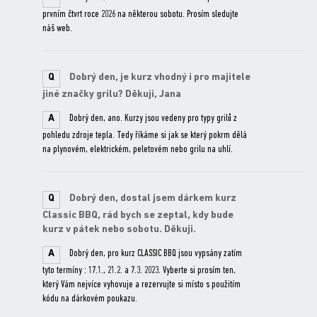
prvním čtvrt roce 2026 na některou sobotu. Prosím sledujte
náš web.
Q
Dobrý den, je kurz vhodný i pro majitele
jiné značky grilu? Děkuji, Jana
A
Dobrý den, ano. Kurzy jsou vedeny pro typy grilů z
pohledu zdroje tepla. Tedy říkáme si jak se který pokrm dělá
na plynovém, elektrickém, peletovém nebo grilu na uhlí.
Q
Dobrý den, dostal jsem dárkem kurz
Classic BBQ, rád bych se zeptal, kdy bude
kurz v pátek nebo sobotu. Děkuji.
A
Dobrý den, pro kurz CLASSIC BBQ jsou vypsány zatím
tyto termíny : 17.1., 21.2. a 7.3. 2023. Vyberte si prosím ten,
který Vám nejvíce vyhovuje a rezervujte si místo s použitím
kódu na dárkovém poukazu.