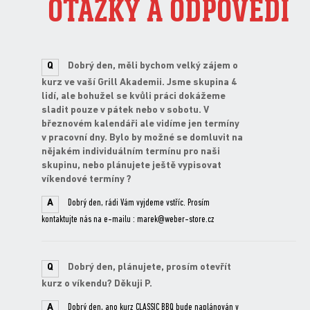
OTÁZKY A ODPOVĚDI
Q
Dobrý den, měli bychom velký zájem o
kurz ve vaší Grill Akademii. Jsme skupina 4
lidí, ale bohužel se kvůli práci dokážeme
sladit pouze v pátek nebo v sobotu. V
březnovém kalendáři ale vidíme jen termíny
v pracovní dny. Bylo by možné se domluvit na
nějakém individuálním termínu pro naši
skupinu, nebo plánujete ještě vypisovat
víkendové termíny ?
A
Dobrý den, rádi Vám vyjdeme vstříc. Prosím
kontaktujte nás na e-mailu : marek@weber-store.cz
Q
Dobrý den, plánujete, prosím otevřít
kurz o víkendu? Děkuji P.
A
Dobrý den, ano kurz CLASSIC BBQ bude naplánován v