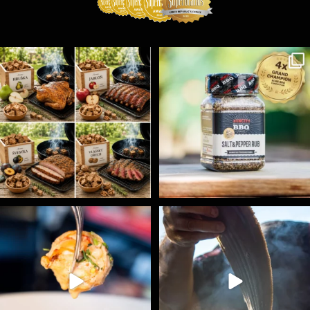
Udící špalíky - BORN TO SMOKE - různé druhy k
...
Koření Suncity – autentická BBQ chuť u vás doma!
...
5
0
1
0
Spoustu podobných triků, které vám usnadní nejenom
...
Ryba na grilu je opravdu rychlá, a stejně tak
...
9
0
12
0