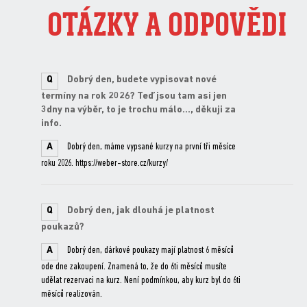
OTÁZKY A ODPOVĚDI
Q
Dobrý den, budete vypisovat nové
termíny na rok 2026? Teď jsou tam asi jen
3dny na výběr, to je trochu málo..., děkuji za
info.
A
Dobrý den, máme vypsané kurzy na první tři měsíce
roku 2026. https://weber-store.cz/kurzy/
Q
Dobrý den, jak dlouhá je platnost
poukazů?
A
Dobrý den, dárkové poukazy mají platnost 6 měsíců
ode dne zakoupení. Znamená to, že do 6ti měsíců musíte
udělat rezervaci na kurz. Není podmínkou, aby kurz byl do 6ti
měsíců realizován.