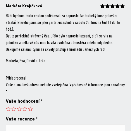
Markéta Krajíčková
Hodnocení
z 5
Rádi bychom touto cestou poděkovali za naprosto fantastický kurz grilování
steaků, kterého jsme se jako parta zúčastnili v sobotu 28. března (od 11 do 16
hod.).
Byl to perfektně strávený čas. Jídlo bylo naprosto luxusní, pití i servis na
jedničku a celkově nás moc bavila uvolněná atmosféra celého odpoledne.
Děkujeme celému týmu za skvělý přístup a hromadu užitečných rad!
Markéta, Eva, David a Jirka
Přidat recenzi
Vaše e-mailová adresa nebude zveřejněna.
Vyžadované informace jsou označeny
*
Vaše hodnocení
*
Vaše recenze
*