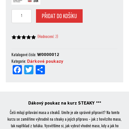
Dárkový
PŘIDAT DO KOŠÍKU
poukaz
na
kurz
(Hodnocení:
2
)
STEAKY
Hodnoceno
z 5
množství
na základě
hodnocení
Katalogové číslo:
W0000012
zákazníků
Kategorie:
Dárkové poukazy
Fa
Tw
Sh
ce
itt
are
bo
er
ok
Dákový poukaz na kurz STEAKY ***
Češi milují grilování masa a steaků. Umíte je ale správně připravit? Na tomto
kurzu se zaměříme výhradně na steaky a jejich přípravu - jak z hovězího masa,
tak například z tuňáka. Vysvětlíme si, jak vybrat vhodné maso, kdy a jak ho