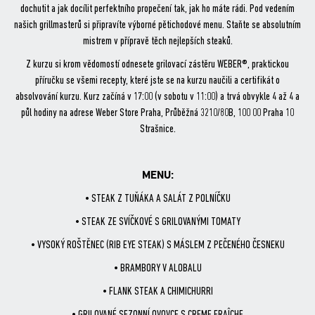
dochutit a jak docílit perfektního propečení tak, jak ho máte rádi. Pod vedením
našich grillmasterů si připravíte výborné pětichodové menu. Staňte se absolutním
mistrem v přípravě těch nejlepších steaků.
Z kurzu si krom vědomostí odnesete grilovací zástěru WEBER®, praktickou
příručku se všemi recepty, které jste se na kurzu naučili a certifikát o
absolvování kurzu. Kurz začíná v 17:00 (v sobotu v 11:00) a trvá obvykle 4 až 4 a
půl hodiny na adrese Weber Store Praha, Průběžná 3210/80B, 100 00 Praha 10
Strašnice.
MENU:
• STEAK Z TUŇÁKA A SALÁT Z POLNÍČKU
• STEAK ZE SVÍČKOVÉ S GRILOVANÝMI TOMATY
• VYSOKÝ ROŠTĚNEC (RIB EYE STEAK) S MÁSLEM Z PEČENÉHO ČESNEKU
• BRAMBORY V ALOBALU
• FLANK STEAK A CHIMICHURRI