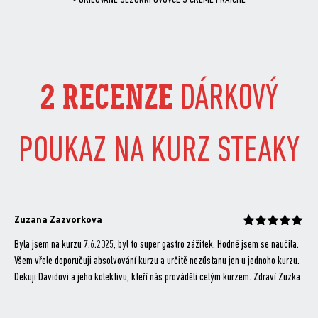
• GRILOVANÉ SEZONNÍ OVOVCE S CREME FRAÎCHE
2 RECENZE
DÁRKOVÝ
POUKAZ NA KURZ STEAKY
Zuzana Zazvorkova
Hodnocení
z 5
Byla jsem na kurzu 7.6.2025, byl to super gastro zážitek. Hodně jsem se naučila.
Všem vřele doporučuji absolvování kurzu a určitě nezůstanu jen u jednoho kurzu.
Dekuji Davidovi a jeho kolektivu, kteří nás prováděli celým kurzem. Zdraví Zuzka