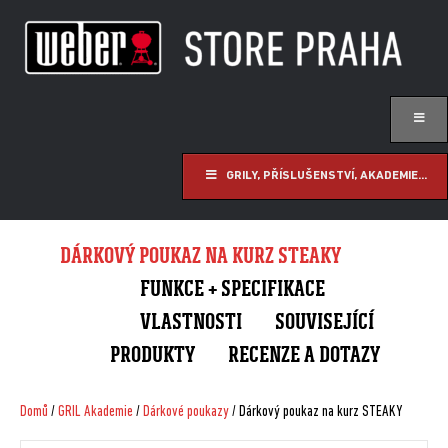
GRILY, PŘÍSLUŠENSTVÍ, AKADEMIE...
DÁRKOVÝ POUKAZ NA KURZ STEAKY
FUNKCE + SPECIFIKACE
VLASTNOSTI
SOUVISEJÍCÍ
PRODUKTY
RECENZE A DOTAZY
Domů
/
GRIL Akademie
/
Dárkové poukazy
/ Dárkový poukaz na kurz STEAKY